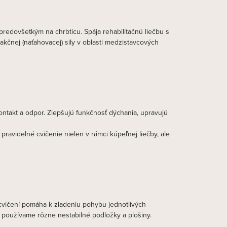
predovšetkým na chrbticu. Spája rehabilitačnú liečbu s
čnej (naťahovacej) sily v oblasti medzistavcových
kontakt a odpor. Zlepšujú funkčnosť dýchania, upravujú
ravidelné cvičenie nielen v rámci kúpeľnej liečby, ale
m cvičení pomáha k zladeniu pohybu jednotlivých
u používame rôzne nestabilné podložky a plošiny.