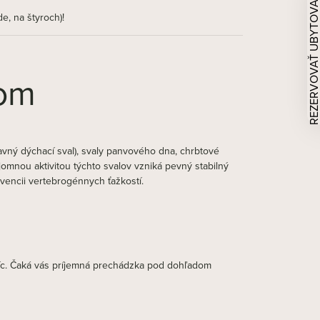
REZERVOVAŤ UBYTOVAN
e, na štyroch)!
tom
avný dýchací sval), svaly panvového dna, chrbtové
jomnou aktivitou týchto svalov vzniká pevný stabilný
evencii vertebrogénnych ťažkostí.
alíc. Čaká vás príjemná prechádzka pod dohľadom