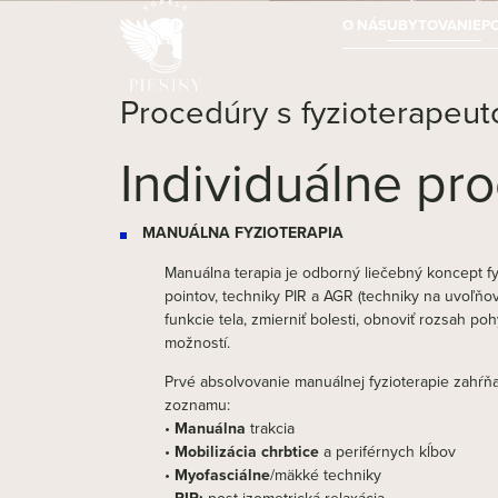
O NÁS
UBYTOVANIE
P
Procedúry s fyzioterapeu
Individuálne pr
MANUÁLNA FYZIOTERAPIA
Manuálna terapia je odborný liečebný koncept fy
pointov, techniky PIR a AGR (techniky na uvoľň
funkcie tela, zmierniť bolesti, obnoviť rozsah po
možností.
Prvé absolvovanie manuálnej fyzioterapie zahŕň
zoznamu:
•
Manuálna
trakcia
•
Mobilizácia chrbtice
a periférnych kĺbov
•
Myofasciálne
/mäkké techniky
•
PIR:
post-izometrická relaxácia