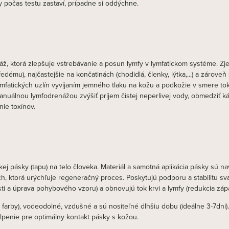
y počas testu zastaví, prípadne si oddýchne.
náž, ktorá zlepšuje vstrebávanie a posun lymfy v lymfatickom systéme. Zj
mu), najčastejšie na končatinách (chodidlá, členky, lýtka,...) a zároveň 
mfatických uzlín vyvíjaním jemného tlaku na kožu a podkožie v smere tok
nuálnou lymfodrenážou zvýšiť príjem čistej neperlivej vody, obmedziť k
nie toxínov.
kej pásky (tapu) na telo človeka. Materiál a samotná aplikácia pásky sú na
h, ktorá urýchľuje regeneračný proces. Poskytujú podporu a stabilitu sva
i a úprava pohybového vzoru) a obnovujú tok krvi a lymfy (redukcia zápa
j farby), vodeodolné, vzdušné a sú nositeľné dlhšiu dobu (ideálne 3-7dní
lpenie pre optimálny kontakt pásky s kožou.