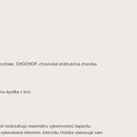
bronchiale, CHOCHOP- chronická obštrukčná choroba
u kyslíka v krvi.
ienti nedosahujú maximálnu výkonnostnú kapacitu.
 vykonávané klientom. Intenzitu chôdze stanovuje sám