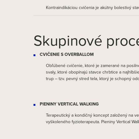
Kontraindikáciou cvičenia je akútny bolestivý sta
Skupinové proce
CVIČENIE S OVERBALLOM
Obľúbené cvičenie, ktoré je zamerané na posilne
svaly, ktoré obopínajú stavce chrbtice a najhlbš
trup – tzv. pevný stred tela, ktorý je schopný o
PIENINY VERTICAL WALKING
Terapeutický a kondičný koncept založený na ve
vyškoleného fyzioterapeuta. Pieniny Vertical Wal