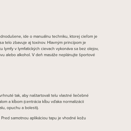
ednodušene, ide o manuálnu techniku, ktorej cieľom je
sa telo zbavuje aj toxínov. Hlavným princípom je
u lymfy v lymfatických cievach vykonáva sa bez olejov,
ávu alebo alkohol. V deň masáže neplánujte športové
vrhnuté tak, aby naštartovali telu vlastné liečebné
lom a kĺbom (centrácia kĺbu vďaka normalizácii
lu, opuchu a bolesti).
). Pred samotnou aplikáciou tapu je vhodné kožu