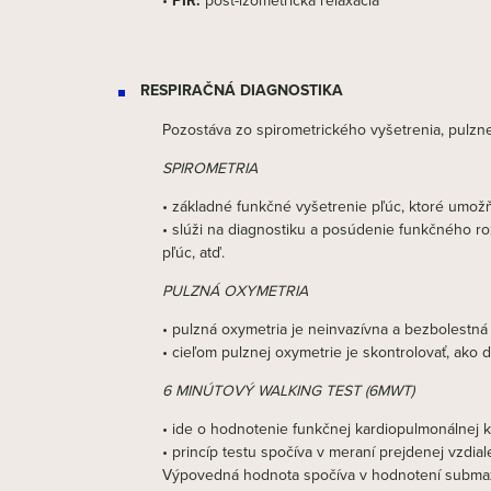
RESPIRAČNÁ DIAGNOSTIKA
Pozostáva zo spirometrického vyšetrenia, pulzne
SPIROMETRIA
• základné funkčné vyšetrenie pľúc, ktoré umož
• slúži na diagnostiku a posúdenie funkčného r
pľúc, atď.
PULZNÁ OXYMETRIA
• pulzná oxymetria je neinvazívna a bezbolestná 
• cieľom pulznej oxymetrie je skontrolovať, ako 
6 MINÚTOVÝ WALKING TEST (6MWT)
• ide o hodnotenie funkčnej kardiopulmonálnej k
• princíp testu spočíva v meraní prejdenej vzdia
Výpovedná hodnota spočíva v hodnotení submaxim