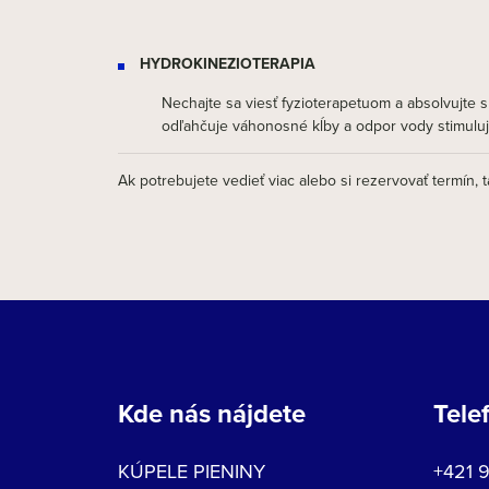
HYDROKINEZIOTERAPIA
Nechajte sa viesť fyzioterapetuom a absolvujte 
odľahčuje váhonosné kĺby a odpor vody stimuluje 
Ak potrebujete vedieť viac alebo si rezervovať termín, 
Kde nás nájdete
Tele
KÚPELE PIENINY
+421 