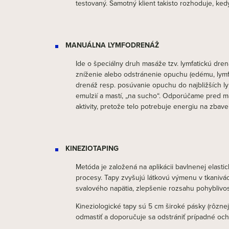
testovaný. Samotný klient takisto rozhoduje, ked
MANUÁLNA LYMFODRENÁŽ
Ide o špeciálny druh masáže tzv. lymfatickú dre
zníženie alebo odstránenie opuchu (edému, lymfedé
drenáž resp. posúvanie opuchu do najbližších ly
emulzií a mastí, „na sucho“. Odporúčame pred ma
aktivity, pretože telo potrebuje energiu na zbave
KINEZIOTAPING
Metóda je založená na aplikácii bavlnenej elastic
procesy. Tapy zvyšujú látkovú výmenu v tkanivác
svalového napätia, zlepšenie rozsahu pohyblivost
Kineziologické tapy sú 5 cm široké pásky (rôzne
odmastiť a doporučuje sa odstrániť prípadné och