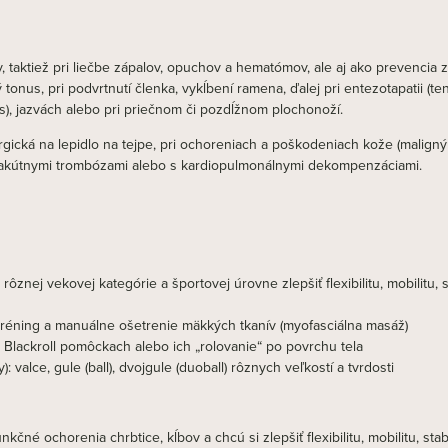
v, taktiež pri liečbe zápalov, opuchov a hematómov, ale aj ako prevencia 
ý tonus, pri podvrtnutí členka, vykĺbení ramena, ďalej pri entezotapatii (
s), jazvách alebo pri priečnom či pozdĺžnom plochonoží.
ergická na lepidlo na tejpe, pri ochoreniach a poškodeniach kože (malign
u, akútnymi trombózami alebo s kardiopulmonálnymi dekompenzáciami.
ej vekovej kategórie a športovej úrovne zlepšiť flexibilitu, mobilitu, st
éning a manuálne ošetrenie mäkkých tkanív (myofasciálna masáž)
po Blackroll pomôckach alebo ich „rolovanie“ po povrchu tela
: valce, gule (ball), dvojgule (duoball) rôznych veľkostí a tvrdosti
čné ochorenia chrbtice, kĺbov a chcú si zlepšiť flexibilitu, mobilitu, stabi