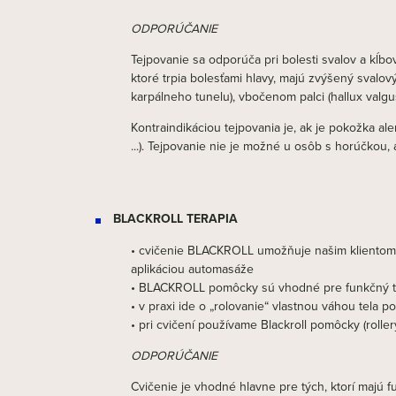
ODPORÚČANIE
Tejpovanie sa odporúča pri bolesti svalov a kĺbo
ktoré trpia bolesťami hlavy, majú zvýšený svalov
karpálneho tunelu), vbočenom palci (hallux valgu
Kontraindikáciou tejpovania je, ak je pokožka al
...). Tejpovanie nie je možné u osôb s horúčko
BLACKROLL TERAPIA
• cvičenie BLACKROLL umožňuje našim klientom rôzn
aplikáciou automasáže
• BLACKROLL pomôcky sú vhodné pre funkčný tr
• v praxi ide o „rolovanie“ vlastnou váhou tela 
• pri cvičení používame Blackroll pomôcky (rollery)
ODPORÚČANIE
Cvičenie je vhodné hlavne pre tých, ktorí majú funk