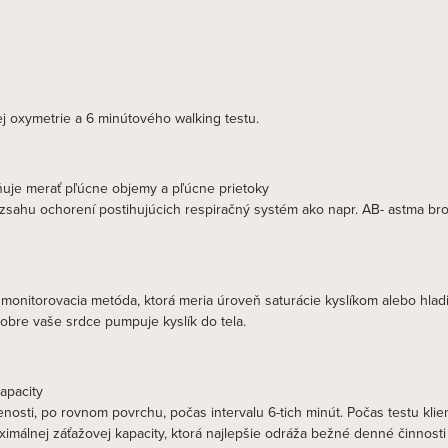
j oxymetrie a 6 minútového walking testu.
ňuje merať pľúcne objemy a pľúcne prietoky
ozsahu ochorení postihujúcich respiračný systém ako napr. AB- astma 
monitorovacia metóda, ktorá meria úroveň saturácie kyslíkom alebo hladin
dobre vaše srdce pumpuje kyslík do tela.
apacity
lenosti, po rovnom povrchu, počas intervalu 6-tich minút. Počas testu kl
álnej záťažovej kapacity, ktorá najlepšie odráža bežné denné činnosti