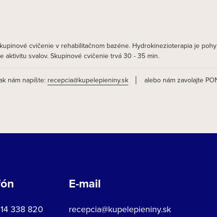
skupinové cvičenie v rehabilitačnom bazéne. Hydrokinezioterapia je poh
aktivitu svalov. Skupinové cvičenie trvá 30 - 35 min.
tak nám napíšte:
recepcia@kupelepieniny.sk
│ alebo nám zavolajte PON
fón
E-mail
914 338 820
recepcia@kupelepieniny.sk