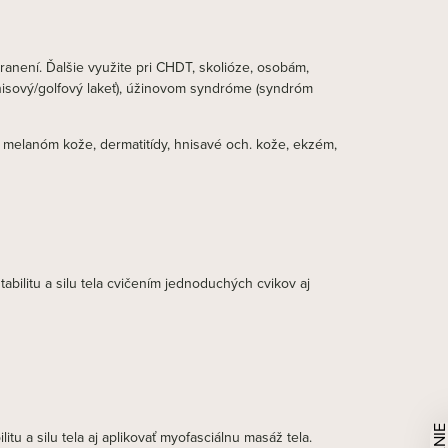
zranení. Ďalšie využite pri CHDT, skolióze, osobám,
tenisový/golfový lakeť), úžinovom syndróme (syndróm
ý melanóm kože, dermatitídy, hnisavé och. kože, ekzém,
abilitu a silu tela cvičením jednoduchých cvikov aj
litu a silu tela aj aplikovať myofasciálnu masáž tela.