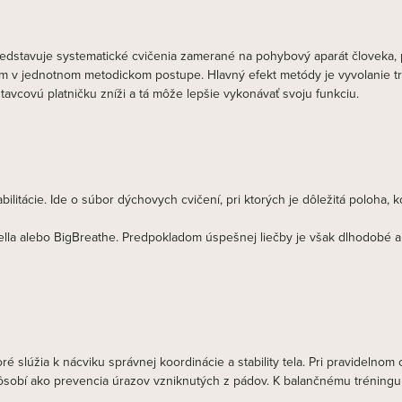
predstavuje systematické cvičenia zamerané na pohybový aparát človeka, 
 v jednotnom metodickom postupe. Hlavný efekt metódy je vyvolanie trak
stavcovú platničku zníži a tá môže lepšie vykonávať svoju funkciu.
ilitácie. Ide o súbor dýchovych cvičení, pri ktorých je dôležitá poloha, 
lla alebo BigBreathe. Predpokladom úspešnej liečby je však dlhodobé a p
ré slúžia k nácviku správnej koordinácie a stability tela. Pri pravidelno
ež pôsobí ako prevencia úrazov vzniknutých z pádov. K balančnému tréning