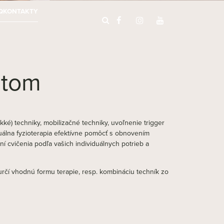
Q
KONTAKTY
utom
ké) techniky, mobilizačné techniky, uvoľnenie trigger
uálna fyzioterapia efektívne pomôcť s obnovením
ní cvičenia podľa vašich individuálnych potrieb a
rčí vhodnú formu terapie, resp. kombináciu techník zo