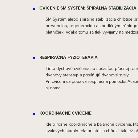
CVIČENIE SM SYSTÉM: ŠPIRÁLNA STABILIZÁCIA
SM Systém alebo špirálna stabilizácia chrbtice 
prevenciou, regeneráciou a kondičným tréningom
platničiek. Vďaka tomu sa tlak vyvíjaný na medzi
RESPIRAČNÁ FYZIOTERAPIA
Tieto dychové cvičenia sú súčasťou pľúcnej rehab
dychový steretyp a posilňujú dychové svaly.
Pri cvičení sa používa respiračná pomôcka Acape
aj doma.
KOORDINAČNÉ CVIČENIE
Ide o rôzne koordinačné a balančné cvičenia, kto
svalových skupín tela pri stoji a chôdzi, takti