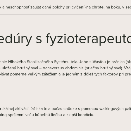
v a neschopnosť zaujať dané polohy pri cvičení (na chrbte, na boku, v sed
dúry s fyzioterapeu
nie Hlbokého Stabilizačného Systému tela. Jeho súčasťou je bránica (hl
ie uložený brušný sval – transversus abdominis (priečny brušný sval). Vzá
dolávať pomerne veľkým záťažiam a je jedným z dôležitých faktorov pri pr
rtikálnej aktivácii ťažiska tela počas chôdze s pomocou walkingových p
king spríjemni vašu kúpeľnú liečbu a zlepši kondíciu.