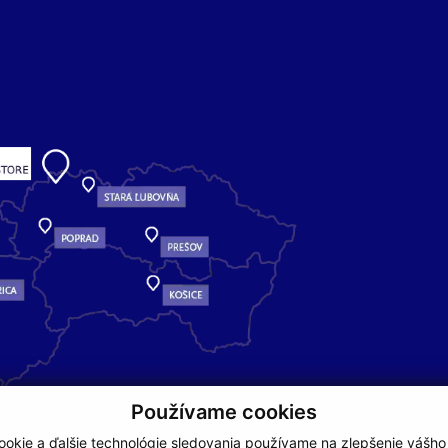
Používame cookies
okie a ďalšie technológie sledovania používame na zlepšenie vášho