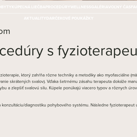
OBYTY
KÚPEĽNÁ LIEČBA
PROCEDÚRY
WELLNESS
GALÉRIA
VOĽNÝ ČAS
FA
AKTUALITY
DARČEKOVÉ POUKÁŽKY
tom
ocedúry s fyzioterape
zioterapie, ktorý zahŕňa rôzne techniky a metodiky ako myofasciálne (mäk
ovanie skrátených svalov). Vďaka šetrnému zásahu terapeuta dokáže man
hybu a zlepšiť svalovú silu. Kúpele ponúkajú viacero typov a rôznych úrov
a konzultáciu/diagnostiku pohybového systému. Následne fyzioterapeut u