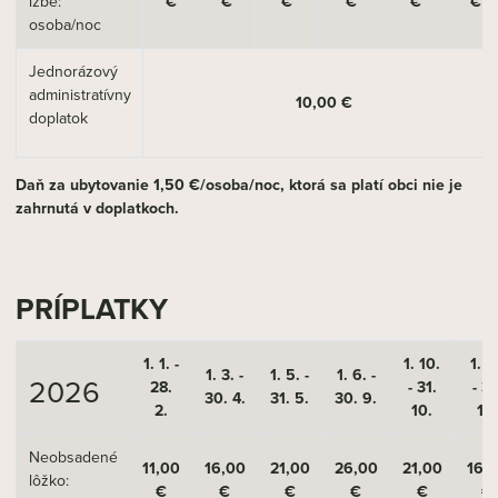
izbe:
€
€
€
€
€
€
osoba/noc
Jednorázový
administratívny
10,00 €
doplatok
Daň za ubytovanie 1,50 €/osoba/noc, ktorá sa platí obci nie je
zahrnutá v doplatkoch.
PRÍPLATKY
1. 1. -
1. 10.
1. 11
1. 3. -
1. 5. -
1. 6. -
2026
28.
- 31.
- 31
30. 4.
31. 5.
30. 9.
2.
10.
12.
Neobsadené
11,00
16,00
21,00
26,00
21,00
16,
lôžko:
€
€
€
€
€
€