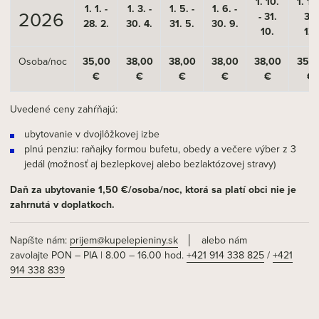
1. 10.
1. 11.
1. 1. -
1. 3. -
1. 5. -
1. 6. -
2026
- 31.
31.
28. 2.
30. 4.
31. 5.
30. 9.
10.
12.
Osoba/noc
35,00
38,00
38,00
38,00
38,00
35,0
€
€
€
€
€
€
Uvedené ceny zahŕňajú:
ubytovanie v dvojlôžkovej izbe
plnú penziu: raňajky formou bufetu, obedy a večere výber z 3
jedál (možnosť aj bezlepkovej alebo bezlaktózovej stravy)
Daň za ubytovanie 1,50 €/osoba/noc, ktorá sa platí obci nie je
zahrnutá v doplatkoch.
Napíšte nám:
prijem@kupelepieniny.sk
│ alebo nám
zavolajte PON – PIA | 8.00 – 16.00 hod.
+421 914 338 825
/
+421
914 338 839