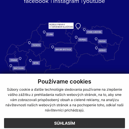
facebook
instagram
youtube
Používame cookies
Kúpele Pieniny – miesto, kde sa príroda stretáva s liečivou silou
Súbory cookie a ďalšie technológie sledovania používame na zlepšenie
vody a oddychom pre telo aj dušu.
vášho zážitku z prehliadania našich webových stránok, na to, aby sme
vám zobrazovali prispôsobený obsah a cielené reklamy, na analýzu
návštevnosti našich webových stránok a na pochopenie toho, odkiaľ naši
GDPR
COOKIES
PARTNERI
JEDÁLNY LÍSTOK
návštevníci prichádzajú.
CENNÍKY
SÚHLASÍM
NA ZAČIATOK STRÁNKY