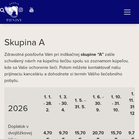
ZÁZRAČNÁ VODA
v očarujúcej prírode Pienin
Skupina A
Zdravotná poisťovňa Vám pri indikačnej
skupine “A”
zašle
schválený návrh na kúpeľnú liečbu spolu so zoznamom kúpeľov,
kde sa Vaše ochorenie lieči. Potom môžete kontaktovať našu
prijímaciu kanceláriu a dohodnete si termín Vášho liečebného
pobytu.
1.
1. 1.
1. 3.
1. 6. -
1. 10.
1. 5. -
11. -
- 28.
- 30.
30.
- 31.
2026
31. 5.
31.
2.
4.
9.
10.
12.
Doplatok v
dvojlôžkovej
4,70
9,70
15,70
20,70
15,70
9,70