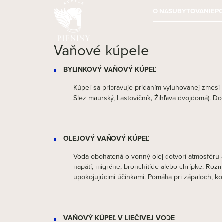
O NÁS
UBYTOVANIE
P
Vaňové kúpele
BYLINKOVÝ VAŇOVÝ KÚPEĽ
Kúpeľ sa pripravuje pridaním vyluhovanej zmesi 
Slez maurský, Lastovičník, Žihľava dvojdomá). Do
OLEJOVÝ VAŇOVÝ KÚPEĽ
Voda obohatená o vonný olej dotvorí atmosféru 
napätí, migréne, bronchitíde alebo chrípke. Roz
upokojujúcimi účinkami. Pomáha pri zápaloch, k
VAŇOVÝ KÚPEĽ V LIEČIVEJ VODE