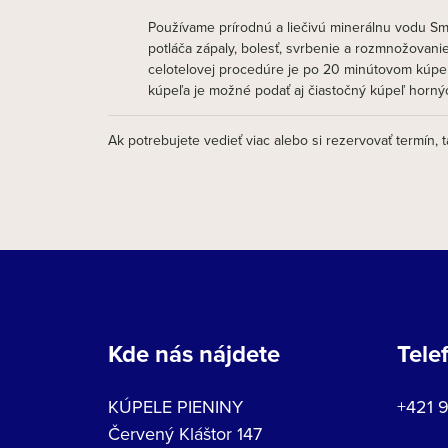
Používame prírodnú a liečivú minerálnu vodu Sm
potláča zápaly, bolesť, svrbenie a rozmnožovani
celotelovej procedúre je po 20 minútovom kúpel
kúpeľa je možné podať aj čiastočný kúpeľ horný
Ak potrebujete vedieť viac alebo si rezervovať termín, 
Kde nás nájdete
Tele
KÚPELE PIENINY
+421 
Červený Kláštor 147