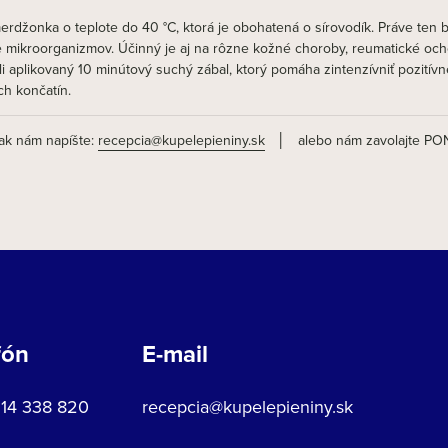
erdžonka o teplote do 40 °C, ktorá je obohatená o sírovodík. Práve ten
e mikroorganizmov. Účinný je aj na rôzne kožné choroby, reumatické ocho
i aplikovaný 10 minútový suchý zábal, ktorý pomáha zintenzívniť pozití
ch končatín.
tak nám napíšte:
recepcia@kupelepieniny.sk
│ alebo nám zavolajte PON
fón
E-mail
914 338 820
recepcia@kupelepieniny.sk