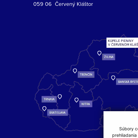
059 06 Červený Kláštor
Súbory co
prehliadania