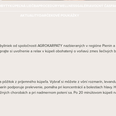
OBYTY
KÚPEĽNÁ LIEČBA
PROCEDÚRY
WELLNESS
GALÉRIA
VOĽNÝ ČAS
FA
AKTUALITY
DARČEKOVÉ POUKÁŽKY
byliniek od spoločnosti AGROKARPATY nazbieraných v regióne Pienin a bl
prajte si uvoľnenie a relax v kúpeli obohatený o voňavú zmes liečivých by
a pôžitok z príjemného kúpeľa. Vybrať si môžete z vôní rozmarín, levan
marín podporuje prekrvenie, pomáha pri koncentrácií a bolestiach hlavy. 
ožných chorobách a pri nadmernom potení sa. Po 20 minútovom kúpeli na