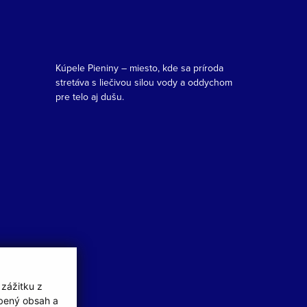
Kúpele Pieniny – miesto, kde sa príroda
stretáva s liečivou silou vody a oddychom
pre telo aj dušu.
 zážitku z
obený obsah a