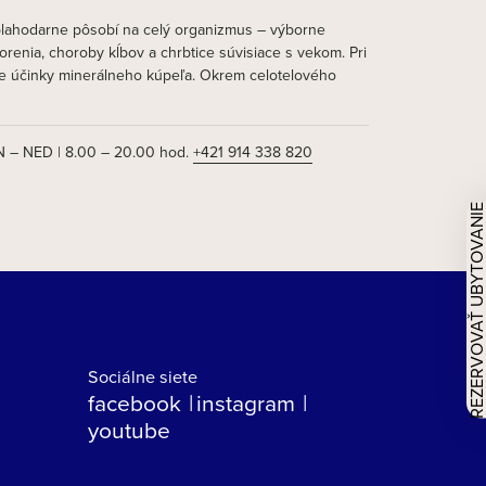
 blahodarne pôsobí na celý organizmus – výborne
renia, choroby kĺbov a chrbtice súvisiace s vekom. Pri
vne účinky minerálneho kúpeľa. Okrem celotelového
 – NED | 8.00 – 20.00 hod.
+421 914 338 820
REZERVOVAŤ UBYTOVAN
Sociálne siete
facebook
instagram
youtube