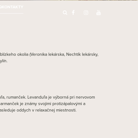
Q
KONTAKTY
ízkeho okolia (Veronika lekárska, Nechtík lekársky,
lín.
duľa, rumanček. Levanduľa je výborná pri nervovom
Harmanček je známy svojimi protizápalovými a
sleduje oddych v relaxačnej miestnosti.