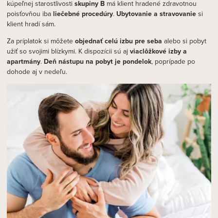
kúpeľnej starostlivosti
skupiny B
má klient hradené zdravotnou
poisťovňou iba
liečebné procedúry
.
Ubytovanie a stravovanie
si
klient hradí sám.
Za príplatok si môžete
objednať celú izbu pre seba
alebo si pobyt
užiť so svojimi blízkymi. K dispozícii sú aj
viaclôžkové izby a
apartmány
.
Deň nástupu na pobyt je pondelok
, poprípade po
dohode aj v nedeľu.