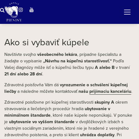
Zázračná voda v Pieninách
Ako si vybaviť kúpele
Navštívte svojho
všeobecného lekára
, prípadne špecialistu a
žiadajte o vypísanie
„Návrhu na kúpeľnú starostlivosť.“
Podľa
Vašej diagnózy môže ísť o kúpeľnú liečbu typu
A alebo B
v trvaní
21 dní alebo 28 dní
.
Zdravotná poisťovňa Vám dá
vyrozumenie o schválení kúpeľnej
liečby
a následne môžete kontaktovať
našu
prijímaciu kanceláriu
.
Zdravotné poisťovne pri kúpeľnej starostlivosti
skupiny A
okrem
stravovania a liečebných procedúr hradia
ubytovanie v
minimálnom štandarde
, ktoré naše kúpele neponúkajú. V ponuke
je
ubytovanie vo vyššom štandarde
v dvojlôžkových izbách s
vlastným sociálnym zariadením, ktoré nie je hradené z verejného
zdravotného poistenia, a preto si klient
uhrádza doplatky
. Pri