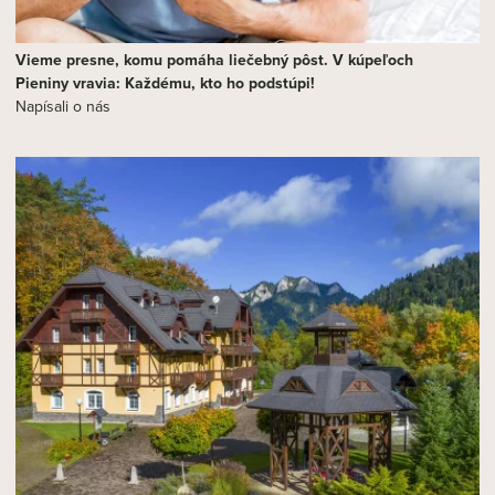
Vieme presne, komu pomáha liečebný pôst. V kúpeľoch
Pieniny vravia: Každému, kto ho podstúpi!
Napísali o nás