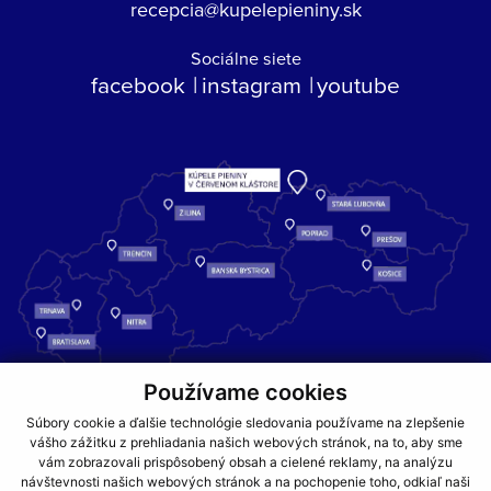
recepcia@kupelepieniny.sk
Sociálne siete
facebook
instagram
youtube
Používame cookies
Kúpele Pieniny – miesto, kde sa príroda stretáva s liečivou silou
Súbory cookie a ďalšie technológie sledovania používame na zlepšenie
vody a oddychom pre telo aj dušu.
vášho zážitku z prehliadania našich webových stránok, na to, aby sme
vám zobrazovali prispôsobený obsah a cielené reklamy, na analýzu
návštevnosti našich webových stránok a na pochopenie toho, odkiaľ naši
GDPR
COOKIES
PARTNERI
JEDÁLNY LÍSTOK