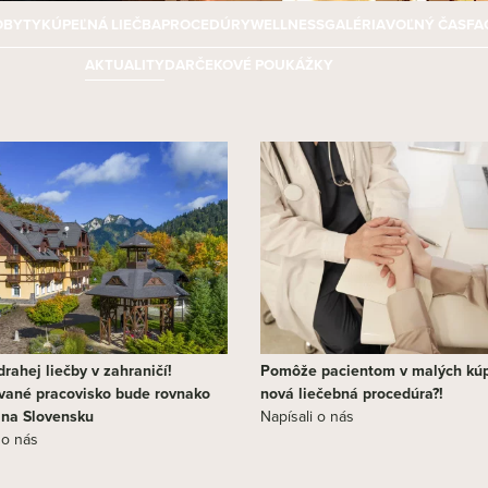
OBYTY
KÚPEĽNÁ LIEČBA
PROCEDÚRY
WELLNESS
GALÉRIA
VOĽNÝ ČAS
FA
AKTUALITY
DARČEKOVÉ POUKÁŽKY
rahej liečby v zahraničí!
Pomôže pacientom v malých kú
vané pracovisko bude rovnako
nová liečebná procedúra?!
j na Slovensku
Napísali o nás
 o nás