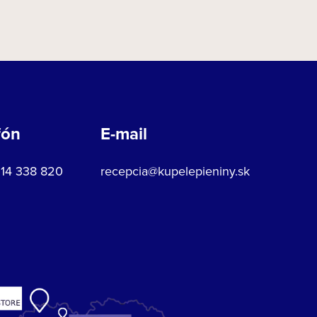
fón
E-mail
914 338 820
recepcia@kupelepieniny.sk