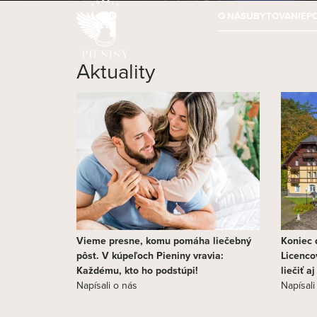
O NÁS
UBYTOVANIE
P
Aktuality
Vieme presne, komu pomáha liečebný
Koniec d
pôst. V kúpeľoch Pieniny vravia:
Licenco
Každému, kto ho podstúpi!
liečiť a
Napísali o nás
Napísali