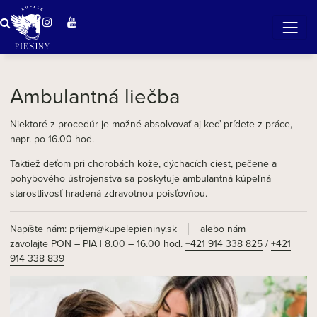
Zázračná voda v Pieninách
Ambulantná liečba
Niektoré z procedúr je možné absolvovať aj keď prídete z práce,
napr. po 16.00 hod.
Taktiež deťom pri chorobách kože, dýchacích ciest, pečene a
pohybového ústrojenstva sa poskytuje ambulantná kúpeľná
starostlivosť hradená zdravotnou poisťovňou.
Napíšte nám:
prijem@kupelepieniny.sk
│ alebo nám
zavolajte PON – PIA | 8.00 – 16.00 hod.
+421 914 338 825
/
+421
914 338 839