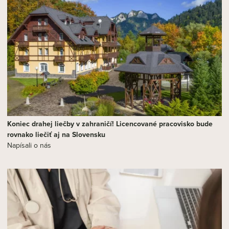
Koniec drahej liečby v zahraničí! Licencované pracovisko bude
rovnako liečiť aj na Slovensku
Napísali o nás