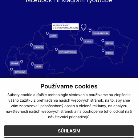
Používame cookies
Kúpele Pieniny – miesto, kde sa príroda stretáva s liečivou silou
Súbory cookie a ďalšie technológie sledovania používame na zlepšenie
vody a oddychom pre telo aj dušu.
vášho zážitku z prehliadania našich webových stránok, na to, aby sme
vám zobrazovali prispôsobený obsah a cielené reklamy, na analýzu
návštevnosti našich webových stránok a na pochopenie toho, odkiaľ naši
GDPR
COOKIES
PARTNERI
JEDÁLNY LÍSTOK
návštevníci prichádzajú.
CENNÍKY
SÚHLASÍM
NA ZAČIATOK STRÁNKY