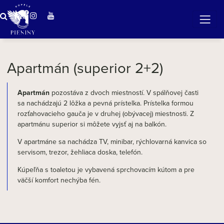
ZÁZRAČNÁ VODA
v očarujúcej prírode Pienin
Apartmán (superior 2+2)
Apartmán
pozostáva z dvoch miestností. V spálňovej časti
sa nachádzajú 2 lôžka a pevná prístelka. Prístelka formou
rozťahovacieho gauča je v druhej (obývacej) miestnosti. Z
apartmánu superior si môžete vyjsť aj na balkón.
V apartmáne sa nachádza TV, minibar, rýchlovarná kanvica so
servisom, trezor, žehliaca doska, telefón.
Kúpeľňa s toaletou je vybavená sprchovacím kútom a pre
väčší komfort nechýba fén.