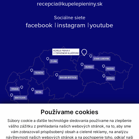
recepcia@kupelepieniny.sk
Sociálne siete
facebook
instagram
youtube
Používame cookies
Kúpele Pieniny – miesto, kde sa príroda stretáva s liečivou silou
Súbory cookie a ďalšie technológie sledovania používame na zlepšenie
vody a oddychom pre telo aj dušu.
vášho zážitku z prehliadania našich webových stránok, na to, aby sme
vám zobrazovali prispôsobený obsah a cielené reklamy, na analýzu
návštevnosti našich webových stránok a na pochopenie toho, odkiaľ naši