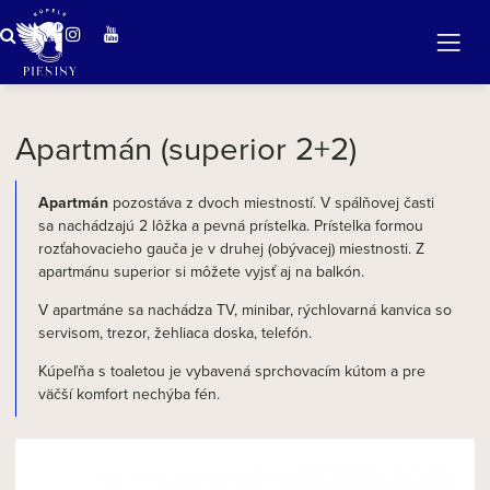
Zázračná voda v Pieninách
Apartmán (superior 2+2)
Apartmán
pozostáva z dvoch miestností. V spálňovej časti
sa nachádzajú 2 lôžka a pevná prístelka. Prístelka formou
rozťahovacieho gauča je v druhej (obývacej) miestnosti. Z
apartmánu superior si môžete vyjsť aj na balkón.
V apartmáne sa nachádza TV, minibar, rýchlovarná kanvica so
servisom, trezor, žehliaca doska, telefón.
Kúpeľňa s toaletou je vybavená sprchovacím kútom a pre
väčší komfort nechýba fén.