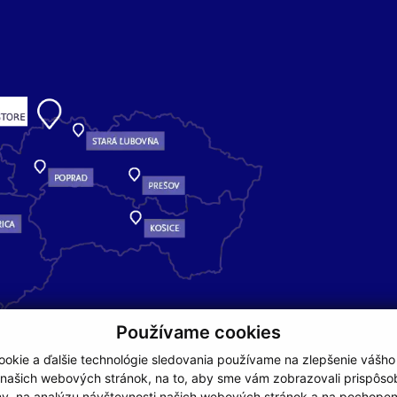
Používame cookies
okie a ďalšie technológie sledovania používame na zlepšenie vášho
 našich webových stránok, na to, aby sme vám zobrazovali prispôs
my, na analýzu návštevnosti našich webových stránok a na pochopeni