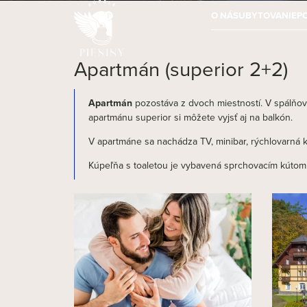
O NÁS
UBYTOVANIE
P
Apartmán (superior 2+2)
Apartmán
pozostáva z dvoch miestností. V spálňove
apartmánu superior si môžete vyjsť aj na balkón.
V apartmáne sa nachádza TV, minibar, rýchlovarná ka
Kúpeľňa s toaletou je vybavená sprchovacím kútom 