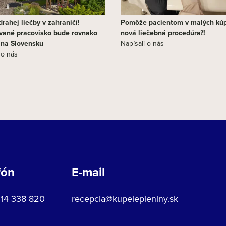
rahej liečby v zahraničí!
Pomôže pacientom v malých kú
vané pracovisko bude rovnako
nová liečebná procedúra?!
j na Slovensku
Napísali o nás
 o nás
fón
E-mail
914 338 820
recepcia@kupelepieniny.sk