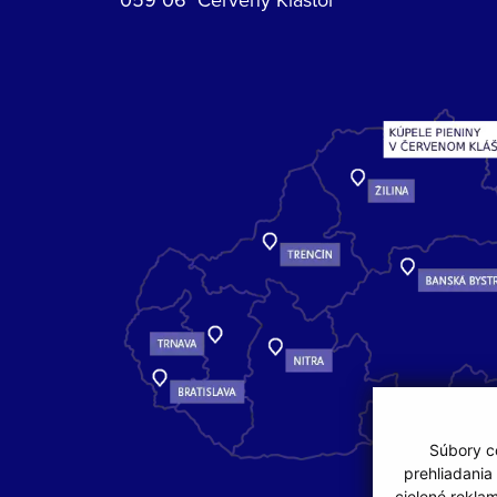
Súbory co
prehliadania
cielené rekla