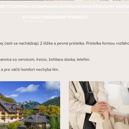
OBYTY
KÚPEĽNÁ LIEČBA
PROCEDÚRY
WELLNESS
GALÉRIA
VOĽNÝ ČAS
FA
AKTUALITY
DARČEKOVÉ POUKÁŽKY
j časti sa nachádzajú 2 lôžka a pevná prístelka. Prístelka formou rozťaho
nvica so servisom, trezor, žehliaca doska, telefón.
a pre väčší komfort nechýba fén.