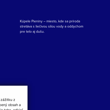
Kúpele Pieniny – miesto, kde sa príroda
stretáva s liečivou silou vody a oddychom
pre telo aj dušu.
 zážitku z
obený obsah a
e toho, odkiaľ