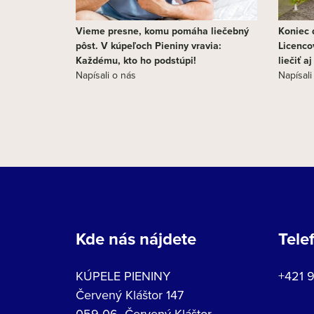
Vieme presne, komu pomáha liečebný
Koniec d
pôst. V kúpeľoch Pieniny vravia:
Licenco
Každému, kto ho podstúpi!
liečiť a
Napísali o nás
Napísali
Kde nás nájdete
Tele
KÚPELE PIENINY
+421 
Červený Kláštor 147
059 06 Červený Kláštor