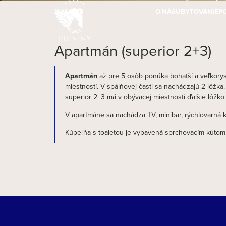
O NÁS
UBYTOVANIE
P
Apartmán (superior 2+3)
Apartmán
až pre 5 osôb ponúka bohatší a veľkorys
miestností. V spálňovej časti sa nachádzajú 2 lôžka.
superior 2+3 má v obývacej miestnosti ďalšie lôžko 
V apartmáne sa nachádza TV, minibar, rýchlovarná ka
Kúpeľňa s toaletou je vybavená sprchovacím kútom 