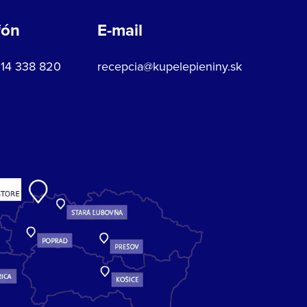
fón
E-mail
914 338 820
recepcia@kupelepieniny.sk