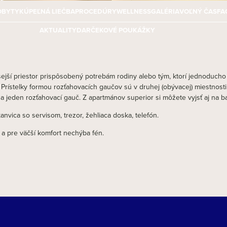
OBYTY
KÚPEĽNÁ LIEČBA
PROCEDÚRY
WELLNESS
GALÉRIA
VOĽNÝ ČAS
FA
AKTUALITY
DARČEKOVÉ POUKÁŽKY
ejší priestor prispôsobený potrebám rodiny alebo tým, ktorí jednoducho
 Prístelky formou rozťahovacích gaučov sú v druhej (obývacej) miestnosti 
a jeden rozťahovací gauč. Z apartmánov superior si môžete vyjsť aj na b
nvica so servisom, trezor, žehliaca doska, telefón.
a pre väčší komfort nechýba fén.