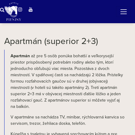
ZÁZRAČNÁ VODA
v očarujúcej prírode Pienin
Apartmán (superior 2+3)
Apartmán
až pre 5 osôb ponúka bohatší a veľkorysejší
priestor prispôsobený potrebám rodiny alebo tým, ktorí
jednoducho obľubujú viac miesta. Pozostáva z dvoch
miestností. V spálňovej časti sa nachádzajú 2 lôžka. Prístelky
formou rozťahovacích gaučov sú v druhej (obývacej)
miestnosti (v hoteli sú takéto apartmány 2). Tretí apartmán
superior 2+3 má v obývacej miestnosti ďalšie lôžko a jeden
rozťahovací gauč. Z apartmánov superior si môžete vyjsť aj
na balkón.
V apartmáne sa nachádza TV, minibar, rýchlovarná kanvica so
servisom, trezor, žehliaca doska, telefón.
Kúpeľňa s toaletou je vybavená sprchovacím kútom a pre