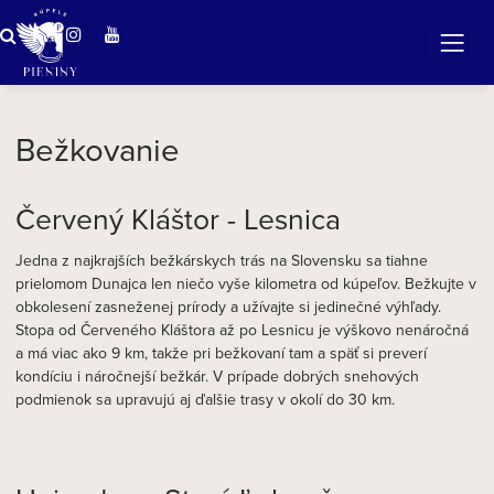
Zázračná voda v Pieninách
Bežkovanie
Červený Kláštor - Lesnica
Jedna z najkrajších bežkárskych trás na Slovensku sa tiahne
prielomom Dunajca len niečo vyše kilometra od kúpeľov. Bežkujte v
obkolesení zasneženej prírody a užívajte si jedinečné výhľady.
Stopa od Červeného Kláštora až po Lesnicu je výškovo nenáročná
a má viac ako 9 km, takže pri bežkovaní tam a späť si preverí
kondíciu i náročnejší bežkár. V prípade dobrých snehových
podmienok sa upravujú aj ďalšie trasy v okolí do 30 km.