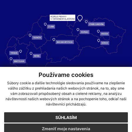
Používame cookies
Kúpele Pieniny – miesto, kde sa príroda stretáva s liečivou silou
Súbory cookie a ďalšie technológie sledovania používame na zlepšenie
vody a oddychom pre telo aj dušu.
vášho zážitku z prehliadania našich webových stránok, na to, aby sme
vám zobrazovali prispôsobený obsah a cielené reklamy, na analýzu
návštevnosti našich webových stránok a na pochopenie toho, odkiaľ naši
GDPR
COOKIES
PARTNERI
JEDÁLNY LÍSTOK
návštevníci prichádzajú.
CENNÍKY
SÚHLASÍM
NA ZAČIATOK STRÁNKY
Zmeniť moje nastavenia
WEBDESIGN
WEBEX.DIGITAL