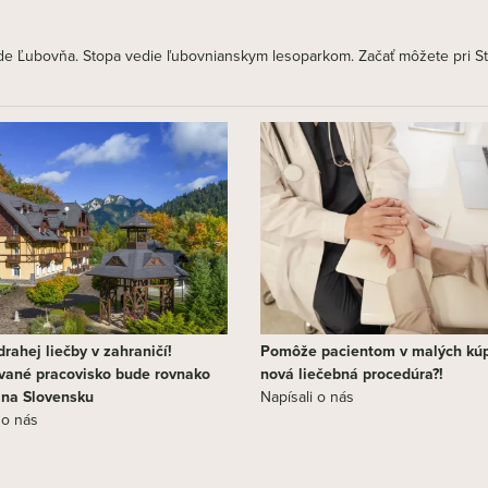
 hrade Ľubovňa. Stopa vedie ľubovnianskym lesoparkom. Začať môžete pr
rahej liečby v zahraničí!
Pomôže pacientom v malých kú
vané pracovisko bude rovnako
nová liečebná procedúra?!
j na Slovensku
Napísali o nás
 o nás