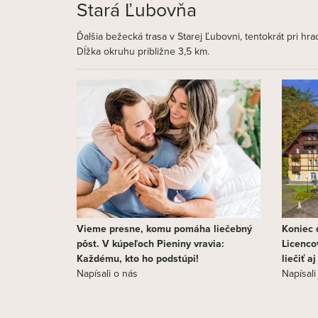
Stará Ľubovňa
Ďalšia bežecká trasa v Starej Ľubovni, tentokrát pri
Dĺžka okruhu približne 3,5 km.
Vieme presne, komu pomáha liečebný
Koniec d
pôst. V kúpeľoch Pieniny vravia:
Licenco
Každému, kto ho podstúpi!
liečiť a
Napísali o nás
Napísali