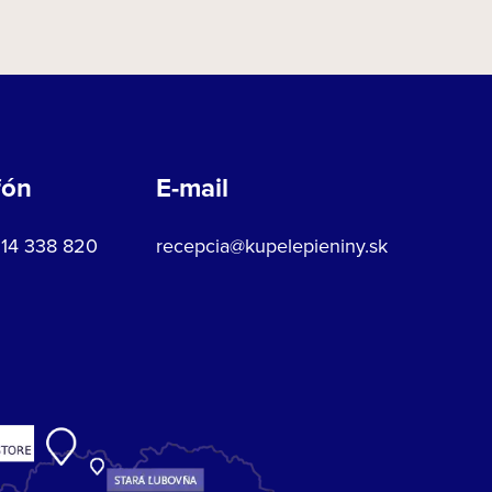
fón
E-mail
914 338 820
recepcia@kupelepieniny.sk