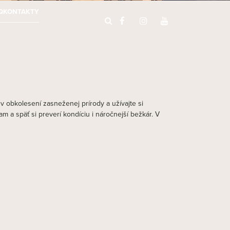
Q
KONTAKTY
v obkolesení zasneženej prírody a užívajte si
 a späť si preverí kondíciu i náročnejší bežkár. V