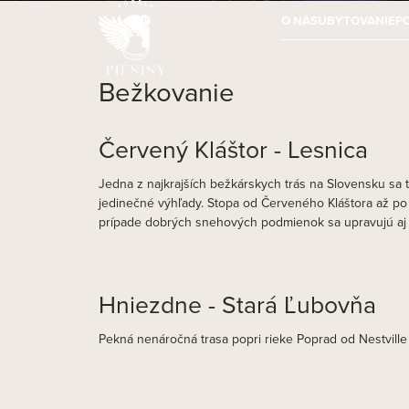
O NÁS
UBYTOVANIE
P
Bežkovanie
Červený Kláštor - Lesnica
Jedna z najkrajších bežkárskych trás na Slovensku sa 
jedinečné výhľady. Stopa od Červeného Kláštora až po L
prípade dobrých snehových podmienok sa upravujú aj ď
Hniezdne - Stará Ľubovňa
Pekná nenáročná trasa popri rieke Poprad od Nestville