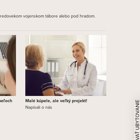
i Stredovekom vojenskom tábore alebo pod hradom.
peľoch
Malé kúpele, ale veľký projekt!
REZERVOVAŤ UBYTOVAN
Napísali o nás