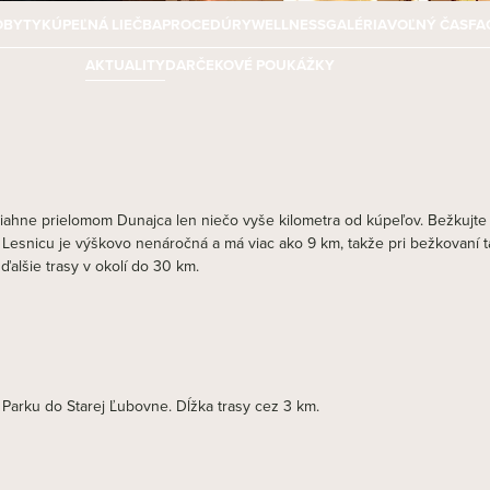
OBYTY
KÚPEĽNÁ LIEČBA
PROCEDÚRY
WELLNESS
GALÉRIA
VOĽNÝ ČAS
FA
AKTUALITY
DARČEKOVÉ POUKÁŽKY
tiahne prielomom Dunajca len niečo vyše kilometra od kúpeľov. Bežkujte 
esnicu je výškovo nenáročná a má viac ako 9 km, takže pri bežkovaní tam
alšie trasy v okolí do 30 km.
 Parku do Starej Ľubovne. Dĺžka trasy cez 3 km.