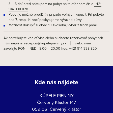
3 – 5 dní pred nástupom na pobyt na telefónnom čísle
+421
914 338 820
.
Pobyt je možné predĺžiť v prípade voľných kapacít. Pri pobyte
nad 7, resp. 14 nocí poskytujeme výrazné zľavy.
Možnosť dokúpiť si obed 10 €/osoba, výber z troch jedál.
Ak potrebujete vedieť viac alebo si chcete rezervovať pobyt, tak
nám napíšte:
recepcia@kupelepieniny.sk
│ alebo nám
zavolajte PON – NED | 8.00 – 20.00 hod.
+421 914 338 820
Kde nás nájdete
KÚPELE PIENINY
Červený Kláštor 147
059 06 Červený Kláštor