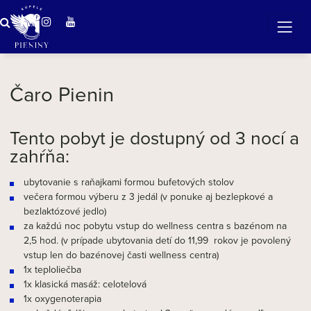
ZÁZRAČNÁ VODA
v očarujúcej prírode Pienin
Čaro Pienin
Tento pobyt je dostupný od 3 nocí a
zahŕňa:
ubytovanie s raňajkami formou bufetových stolov
večera formou výberu z 3 jedál (v ponuke aj bezlepkové a
bezlaktózové jedlo)
za každú noc pobytu vstup do wellness centra s bazénom na
2,5 hod. (v prípade ubytovania detí do 11,99 rokov je povolený
vstup len do bazénovej časti wellness centra)
1x teploliečba
1x klasická masáž: celotelová
1x oxygenoterapia