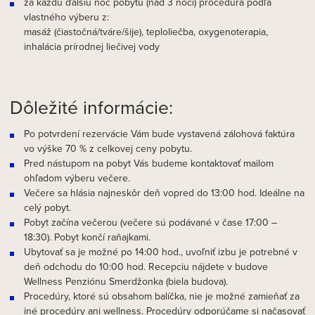
za každú ďalšiu noc pobytu (nad 3 noci) procedúra podľa
vlastného výberu z:
masáž (čiastočná/tváre/šije), teploliečba, oxygenoterapia,
inhalácia prírodnej liečivej vody
Dôležité informácie:
Po potvrdení rezervácie Vám bude vystavená zálohová faktúra
vo výške 70 % z celkovej ceny pobytu.
Pred nástupom na pobyt Vás budeme kontaktovať mailom
ohľadom výberu večere.
Večere sa hlásia najneskôr deň vopred do 13:00 hod. Ideálne na
celý pobyt.
Pobyt začína večerou (večere sú podávané v čase 17:00 –
18:30). Pobyt končí raňajkami.
Ubytovať sa je možné po 14:00 hod., uvoľniť izbu je potrebné v
deň odchodu do 10:00 hod. Recepciu nájdete v budove
Wellness Penziónu Smerdžonka (biela budova).
Procedúry, ktoré sú obsahom balíčka, nie je možné zamieňať za
iné procedúry ani wellness. Procedúry odporúčame si načasovať