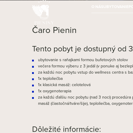
O NÁS
UBYTOVANIE
P
Čaro Pienin
Tento pobyt je dostupný od 3
ubytovanie s raňajkami formou bufetových stolov
večera formou výberu z 3 jedál (v ponuke aj bezlep
za každú noc pobytu vstup do wellness centra s baz
1x teploliečba
1x klasická masáž: celotelová
1x oxygenoterapia
za každú ďalšiu noc pobytu (nad 3 noci) procedúra 
masáž (čiastočná/tváre/šije), teploliečba, oxygenotera
Dôležité informácie: