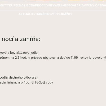
OBYTY
KÚPEĽNÁ LIEČBA
PROCEDÚRY
WELLNESS
GALÉRIA
VOĽNÝ ČAS
FA
AKTUALITY
DARČEKOVÉ POUKÁŽKY
 nocí a zahŕňa:
kové a bezlaktózové jedlo)
énom na 2,5 hod. (v prípade ubytovania detí do 11,99 rokov je povolený 
podľa vlastného výberu z:
pia, inhalácia prírodnej liečivej vody