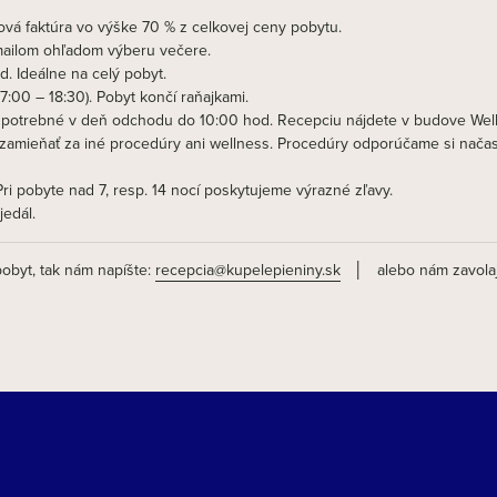
vá faktúra vo výške 70 % z celkovej ceny pobytu.
ailom ohľadom výberu večere.
. Ideálne na celý pobyt.
:00 – 18:30). Pobyt končí raňajkami.
je potrebné v deň odchodu do 10:00 hod. Recepciu nájdete v budove Wel
 zamieňať za iné procedúry ani wellness. Procedúry odporúčame si nača
Pri pobyte nad 7, resp. 14 nocí poskytujeme výrazné zľavy.
jedál.
pobyt, tak nám napíšte:
recepcia@kupelepieniny.sk
│ alebo nám zavolaj