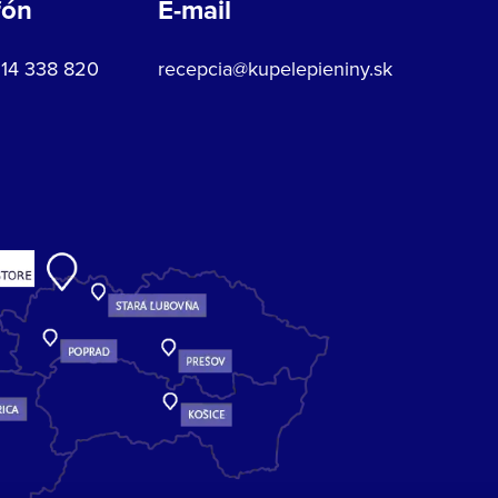
fón
E-mail
914 338 820
recepcia@kupelepieniny.sk