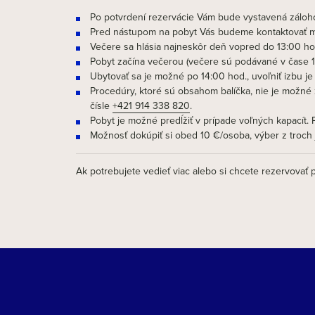
Po potvrdení rezervácie Vám bude vystavená záloho
Pred nástupom na pobyt Vás budeme kontaktovať m
Večere sa hlásia najneskôr deň vopred do 13:00 hod
Pobyt začína večerou (večere sú podávané v čase 17
Ubytovať sa je možné po 14:00 hod., uvoľniť izbu 
Procedúry, ktoré sú obsahom balíčka, nie je možné
čísle
+421 914 338 820
.
Pobyt je možné predĺžiť v prípade voľných kapacít. 
Možnosť dokúpiť si obed 10 €/osoba, výber z troch 
Ak potrebujete vedieť viac alebo si chcete rezervovať 