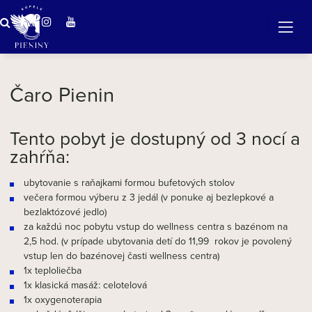
ZÁZRAČNÁ VODA
v očarujúcej prírode Pienin
Čaro Pienin
Tento pobyt je dostupný od 3 nocí a
zahŕňa:
ubytovanie s raňajkami formou bufetových stolov
večera formou výberu z 3 jedál (v ponuke aj bezlepkové a
bezlaktózové jedlo)
za každú noc pobytu vstup do wellness centra s bazénom na
2,5 hod. (v prípade ubytovania detí do 11,99 rokov je povolený
vstup len do bazénovej časti wellness centra)
1x teploliečba
1x klasická masáž: celotelová
1x oxygenoterapia