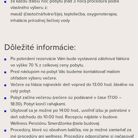
za každú ďalšiu noc pobytu (nad 3 noci) procedúra podľa
vlastného výberu z:
masáž (čiastočná/tváre/šije), teploliečba, oxygenoterapia,
inhalácia prírodnej liečivej vody
Dôležité informácie:
Po potvrdení rezervácie Vám bude vystavená zálohová faktúra
vo výške 70 % z celkovej ceny pobytu.
Pred nástupom na pobyt Vás budeme kontaktovať mailom
ohľadom výberu večere.
Večere sa hlásia najneskôr deň vopred do 13:00 hod. Ideálne na
celý pobyt.
Pobyt začína večerou (večere sú podávané v čase 17:00 –
18:30). Pobyt končí raňajkami.
Ubytovať sa je možné po 14:00 hod., uvoľniť izbu je potrebné v
deň odchodu do 10:00 hod. Recepciu nájdete v budove
Wellness Penziónu Smerdžonka (biela budova).
Procedúry, ktoré sú obsahom balíčka, nie je možné zamieňať za
iné procedúry ani wellness. Procedúry odporúčame si načasovať