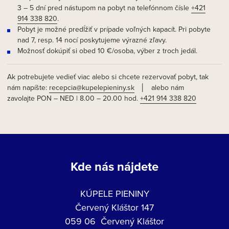
3 – 5 dní pred nástupom na pobyt na telefónnom čísle
+421
914 338 820
.
Pobyt je možné predĺžiť v prípade voľných kapacít. Pri pobyte
nad 7, resp. 14 nocí poskytujeme výrazné zľavy.
Možnosť dokúpiť si obed 10 €/osoba, výber z troch jedál.
Ak potrebujete vedieť viac alebo si chcete rezervovať pobyt, tak
nám napíšte:
recepcia@kupelepieniny.sk
│ alebo nám
zavolajte PON – NED | 8.00 – 20.00 hod.
+421 914 338 820
Kde nás nájdete
KÚPELE PIENINY
Červený Kláštor 147
059 06 Červený Kláštor