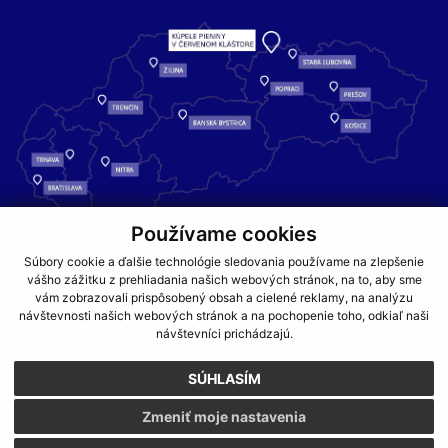
Používame cookies
Kúpele Pieniny – miesto, kde sa príroda stretáva s liečivou silou
Súbory cookie a ďalšie technológie sledovania používame na zlepšenie
vody a oddychom pre telo aj dušu.
vášho zážitku z prehliadania našich webových stránok, na to, aby sme
vám zobrazovali prispôsobený obsah a cielené reklamy, na analýzu
návštevnosti našich webových stránok a na pochopenie toho, odkiaľ naši
GDPR
COOKIES
PARTNERI
JEDÁLNY LÍSTOK
návštevníci prichádzajú.
CENNÍKY
SÚHLASÍM
NA ZAČIATOK STRÁNKY
Zmeniť moje nastavenia
WEBDESIGN
WEBEX.DIGITAL