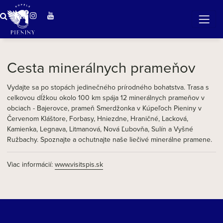
Zázračná voda v Pieninách
Cesta minerálnych prameňov
Vydajte sa po stopách jedinečného prírodného bohatstva. Trasa s
celkovou dĺžkou okolo 100 km spája 12 minerálnych prameňov v
obciach - Bajerovce, prameň Smerdžonka v Kúpeľoch Pieniny v
Červenom Kláštore, Forbasy, Hniezdne, Hraničné, Lacková,
Kamienka, Legnava, Litmanová, Nová Ľubovňa, Sulín a Vyšné
Ružbachy. Spoznajte a ochutnajte naše liečivé minerálne pramene.
Viac informácií:
www.visitspis.sk