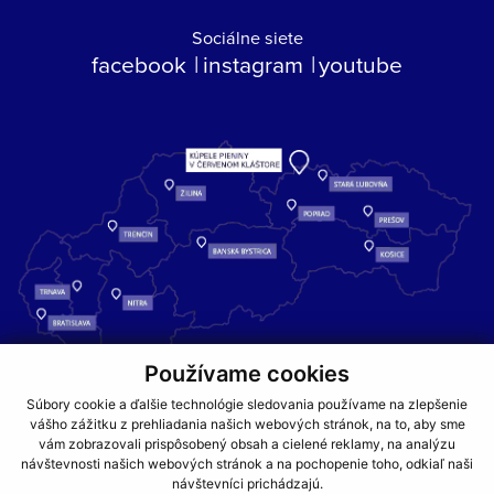
Sociálne siete
facebook
instagram
youtube
Používame cookies
Kúpele Pieniny – miesto, kde sa príroda stretáva s liečivou silou
Súbory cookie a ďalšie technológie sledovania používame na zlepšenie
vody a oddychom pre telo aj dušu.
vášho zážitku z prehliadania našich webových stránok, na to, aby sme
vám zobrazovali prispôsobený obsah a cielené reklamy, na analýzu
návštevnosti našich webových stránok a na pochopenie toho, odkiaľ naši
GDPR
COOKIES
PARTNERI
JEDÁLNY LÍSTOK
návštevníci prichádzajú.
CENNÍKY