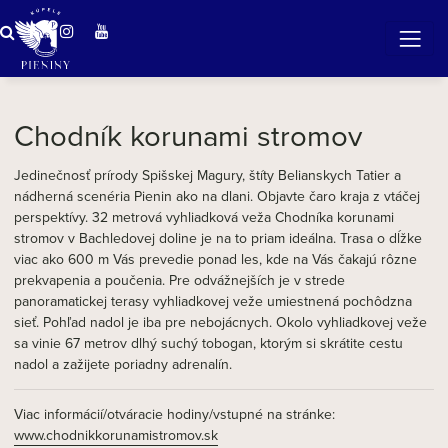
Zázračná voda v Pieninách
Chodník korunami stromov
Jedinečnosť prírody Spišskej Magury, štíty Belianskych Tatier a
nádherná scenéria Pienin ako na dlani. Objavte čaro kraja z vtáčej
perspektívy. 32 metrová vyhliadková veža Chodníka korunami
stromov v Bachledovej doline je na to priam ideálna. Trasa o dĺžke
viac ako 600 m Vás prevedie ponad les, kde na Vás čakajú rôzne
prekvapenia a poučenia. Pre odvážnejších je v strede
panoramatickej terasy vyhliadkovej veže umiestnená pochôdzna
sieť. Pohľad nadol je iba pre nebojácnych. Okolo vyhliadkovej veže
sa vinie 67 metrov dlhý suchý tobogan, ktorým si skrátite cestu
nadol a zažijete poriadny adrenalín.
Viac informácií/otváracie hodiny/vstupné na stránke:
www.chodnikkorunamistromov.sk