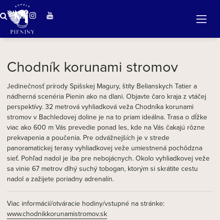
Zázračná voda v Pieninách
Chodník korunami stromov
Jedinečnosť prírody Spišskej Magury, štíty Belianskych Tatier a
nádherná scenéria Pienin ako na dlani. Objavte čaro kraja z vtáčej
perspektívy. 32 metrová vyhliadková veža Chodníka korunami
stromov v Bachledovej doline je na to priam ideálna. Trasa o dĺžke
viac ako 600 m Vás prevedie ponad les, kde na Vás čakajú rôzne
prekvapenia a poučenia. Pre odvážnejších je v strede
panoramatickej terasy vyhliadkovej veže umiestnená pochôdzna
sieť. Pohľad nadol je iba pre nebojácnych. Okolo vyhliadkovej veže
sa vinie 67 metrov dlhý suchý tobogan, ktorým si skrátite cestu
nadol a zažijete poriadny adrenalín.
Viac informácií/otváracie hodiny/vstupné na stránke:
www.chodnikkorunamistromov.sk