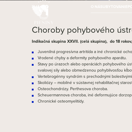
O NÁS
UBYTOVANIE
P
Choroby pohybového ústr
Indikačná skupina XXVII. (celá skupina), do 18 rokov
Juvenilná progresívna artritída a iné chronické och
Vrodené chyby a deformity pohybového aparátu.
Stavy po úrazoch alebo operáciách pohybového ústro
svalovej sily alebo obmedzenou pohyblivosťou kĺbo
Vertebrogénny syndróm s prechodnými bolestivými 
Skoliózy – mobilné v sústavnej rehabilitačnej starost
Osteochondrózy. Perthesova choroba.
Scheuermannova choroba, iné deformujúce dorzopa
Chronické osteomyelitídy.