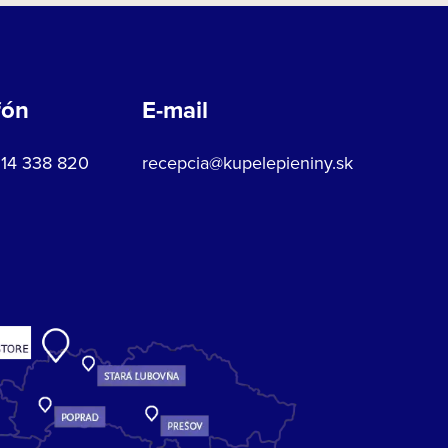
fón
E-mail
914 338 820
recepcia@kupelepieniny.sk