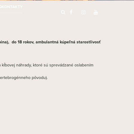
Q
KONTAKTY
pina), do 18 rokov, ambulantná kúpeľná starostlivosť
m kĺbovej náhrady, ktoré sú sprevádzané oslabením
vertebrogénneho pôvodu).