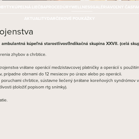
OBYTY
KÚPEĽNÁ LIEČBA
PROCEDÚRY
WELLNESS
GALÉRIA
VOĽNÝ ČAS
FA
AKTUALITY
DARČEKOVÉ POUKÁŽKY
ojenstva
, ambulantná kúpeľná starostlivosťIndikačná skupina XXVII. (celá sku
orenia zhybov a chrbtice.
jenstva vrátane operácií medzistavcovej platničky a operácií s použití
v, prípadne obrnami do 12 mesiacov po úraze alebo po operácii.
poruchami chrbtice, sústavne liečený (vrátane koreňových syndrómov 
livosti (doložiť popisom rtg snímky).
tie.