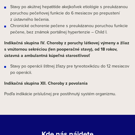
Stavy po akútnej hepatitíde akejkoľvek etiológie s preukázanou
poruchou pečeňovej funkcie do 6 mesiacov po prepustení
z ústavného liečenia.
Chronické ochorenie pečene s preukázanou poruchou funkcie
pečene, bez známok portálnej hypertenzie – Child I.
Indikačná skupina IV. Choroby z poruchy látkovej výmeny a žliaz
s vnútornou sekréciou (len pooperačné stavy), od 18 rokov,
ústavná a ambulantná kúpeľná starostlivosť
Stavy po operácii štítnej žľazy pre tyreotoxikózu do 12 mesiacov
po operácii.
Indikačná skupina XII. Choroby z povolania
Podľa indikácie príslušnej pre postihnutý systém organizmu.
Kde nás nájdete