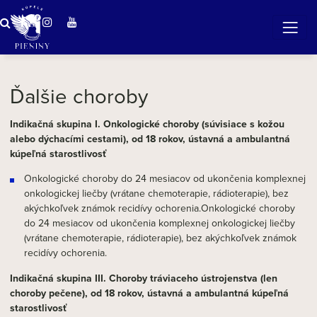
ZÁZRAČNÁ VODA
v očarujúcej prírode Pienin
Ďalšie choroby
Indikačná skupina I. Onkologické choroby (súvisiace s kožou
alebo dýchacími cestami), od 18 rokov, ústavná a ambulantná
kúpeľná starostlivosť
Onkologické choroby do 24 mesiacov od ukončenia komplexnej
onkologickej liečby (vrátane chemoterapie, rádioterapie), bez
akýchkoľvek známok recidívy ochorenia.Onkologické choroby
do 24 mesiacov od ukončenia komplexnej onkologickej liečby
(vrátane chemoterapie, rádioterapie), bez akýchkoľvek známok
recidívy ochorenia.
Indikačná skupina III. Choroby tráviaceho ústrojenstva (len
choroby pečene), od 18 rokov, ústavná a ambulantná kúpeľná
starostlivosť