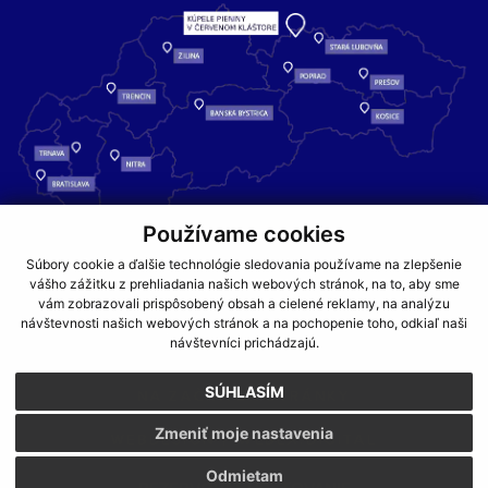
Používame cookies
Kúpele Pieniny – miesto, kde sa príroda stretáva s liečivou silou
Súbory cookie a ďalšie technológie sledovania používame na zlepšenie
vody a oddychom pre telo aj dušu.
vášho zážitku z prehliadania našich webových stránok, na to, aby sme
vám zobrazovali prispôsobený obsah a cielené reklamy, na analýzu
návštevnosti našich webových stránok a na pochopenie toho, odkiaľ naši
GDPR
COOKIES
PARTNERI
JEDÁLNY LÍSTOK
návštevníci prichádzajú.
CENNÍKY
SÚHLASÍM
NA ZAČIATOK STRÁNKY
Zmeniť moje nastavenia
WEBDESIGN
WEBEX.DIGITAL
Odmietam