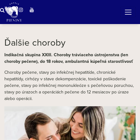
Zázračná voda v Pieninách
Ďalšie choroby
Indikačná skupina XXIII. Choroby tráviaceho ústrojenstva (len
choroby pečene), do 18 rokov, ambulantná kúpeľná starostlivosť
Choroby pečene, stavy po infekčnej hepatitíde, chronické
hepatitídy, cirhózy v stave dekompenzácie, toxické poškodenie
pečene, stavy po infekčnej mononukleóze s pečeňovou poruchou,
stavy po úrazoch a operáciách pečene do 12 mesiacov po úraze
alebo operácii.