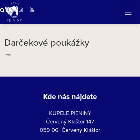
ZÁZRAČNÁ VODA
v očarujúcej prírode Pienin
Darčekové poukážky
test
Kde nás nájdete
KÚPELE PIENINY
Červený Kláštor 147
059 06 Červený Kláštor