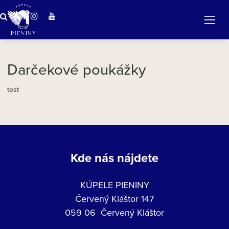
ZÁZRAČNÁ VODA
v očarujúcej prírode Pienin
Darčekové poukážky
test
Kde nás nájdete
KÚPELE PIENINY
Červený Kláštor 147
059 06 Červený Kláštor