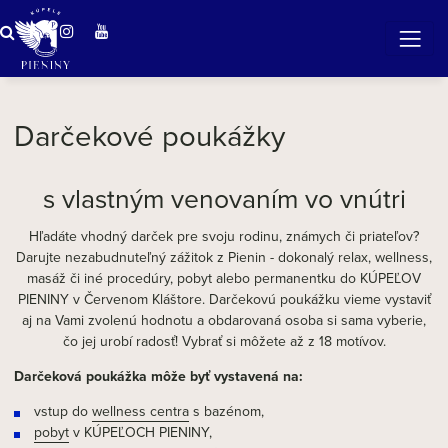
Zázračná voda v Pieninách
Darčekové poukážky
s vlastným venovaním vo vnútri
Hľadáte vhodný darček pre svoju rodinu, známych či priateľov?
Darujte nezabudnuteľný zážitok z Pienin - dokonalý relax, wellness,
masáž či iné procedúry, pobyt alebo permanentku do KÚPEĽOV
PIENINY v Červenom Kláštore. Darčekovú poukážku vieme vystaviť
aj na Vami zvolenú hodnotu a obdarovaná osoba si sama vyberie,
čo jej urobí radosť! Vybrať si môžete až z 18 motívov.
Darčeková poukážka môže byť vystavená na:
vstup do
wellness centra
s bazénom,
pobyt
v KÚPEĽOCH PIENINY,