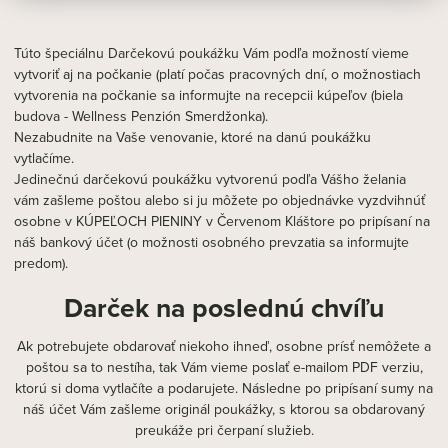
Túto špeciálnu Darčekovú poukážku Vám podľa možností vieme
vytvoriť aj na počkanie (platí počas pracovných dní, o možnostiach
vytvorenia na počkanie sa informujte na recepcii kúpeľov (biela
budova - Wellness Penzión Smerdžonka).
Nezabudnite na Vaše venovanie, ktoré na danú poukážku
vytlačíme.
Jedinečnú darčekovú poukážku vytvorenú podľa Vášho želania
vám zašleme poštou alebo si ju môžete po objednávke vyzdvihnúť
osobne v KÚPEĽOCH PIENINY v Červenom Kláštore po pripísaní na
náš bankový účet (o možnosti osobného prevzatia sa informujte
predom).
Darček na poslednú chvíľu
Ak potrebujete obdarovať niekoho ihneď, osobne prísť nemôžete a
poštou sa to nestíha, tak Vám vieme poslať e-mailom PDF verziu,
ktorú si doma vytlačíte a podarujete. Následne po pripísaní sumy na
náš účet Vám zašleme originál poukážky, s ktorou sa obdarovaný
preukáže pri čerpaní služieb.