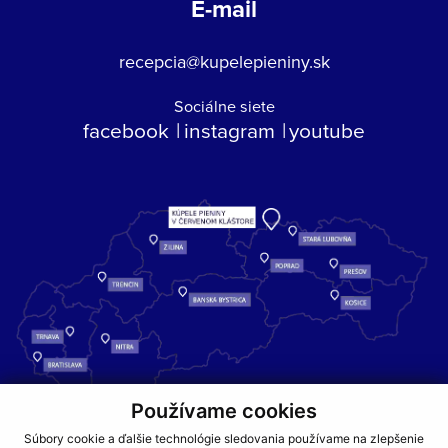
E-mail
recepcia@kupelepieniny.sk
Sociálne siete
facebook
instagram
youtube
Používame cookies
Kúpele Pieniny – miesto, kde sa príroda stretáva s liečivou silou
Súbory cookie a ďalšie technológie sledovania používame na zlepšenie