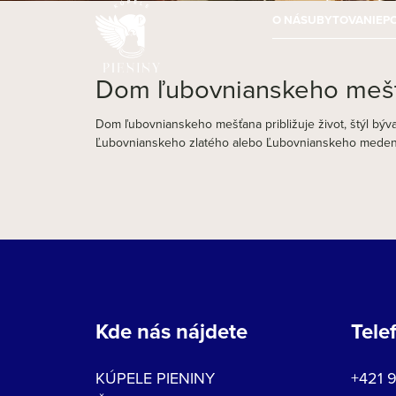
O NÁS
UBYTOVANIE
P
Dom ľubovnianskeho meš
Dom ľubovnianskeho mešťana približuje život, štýl bývan
Ľubovnianskeho zlatého alebo Ľubovnianskeho meden
Kde nás nájdete
Tele
KÚPELE PIENINY
+421 