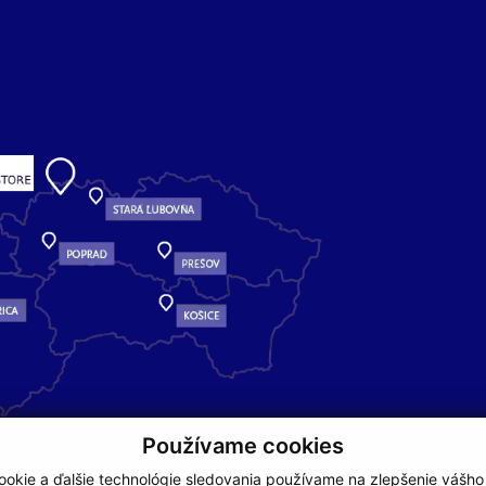
Používame cookies
okie a ďalšie technológie sledovania používame na zlepšenie vášho