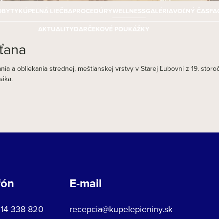
OBYTY
KÚPEĽNÁ LIEČBA
PROCEDÚRY
WELLNESS
GALÉRIA
VOĽNÝ ČAS
FA
AKTUALITY
DARČEKOVÉ POUKÁŽKY
ťana
ia a obliekania strednej, meštianskej vrstvy v Starej Ľubovni z 19. storo
áka.
fón
E-mail
914 338 820
recepcia@kupelepieniny.sk