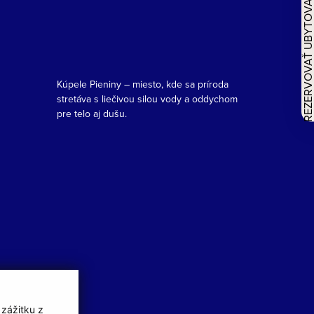
REZERVOVAŤ UBYTOVAN
Kúpele Pieniny – miesto, kde sa príroda
stretáva s liečivou silou vody a oddychom
pre telo aj dušu.
 zážitku z