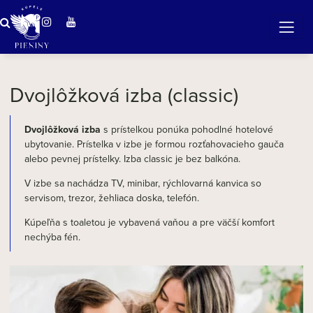
Zázračná voda v Pieninách
Dvojlôžková izba (classic)
Dvojlôžková izba
s prístelkou ponúka pohodlné hotelové
ubytovanie. Prístelka v izbe je formou rozťahovacieho gauča
alebo pevnej prístelky. Izba classic je bez balkóna.
V izbe sa nachádza TV, minibar, rýchlovarná kanvica so
servisom, trezor, žehliaca doska, telefón.
Kúpeľňa s toaletou je vybavená vaňou a pre väčší komfort
nechýba fén.