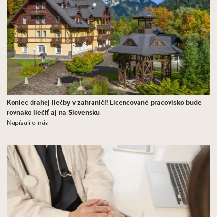
Koniec drahej liečby v zahraničí! Licencované pracovisko bude
rovnako liečiť aj na Slovensku
Napísali o nás