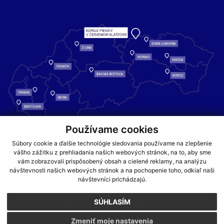
Používame cookies
Kúpele Pieniny – miesto, kde sa príroda stretáva s liečivou silou
Súbory cookie a ďalšie technológie sledovania používame na zlepšenie
vody a oddychom pre telo aj dušu.
vášho zážitku z prehliadania našich webových stránok, na to, aby sme
vám zobrazovali prispôsobený obsah a cielené reklamy, na analýzu
návštevnosti našich webových stránok a na pochopenie toho, odkiaľ naši
GDPR
COOKIES
PARTNERI
JEDÁLNY LÍSTOK
návštevníci prichádzajú.
CENNÍKY
SÚHLASÍM
NA ZAČIATOK STRÁNKY
Zmeniť moje nastavenia
WEBDESIGN
WEBEX.DIGITAL