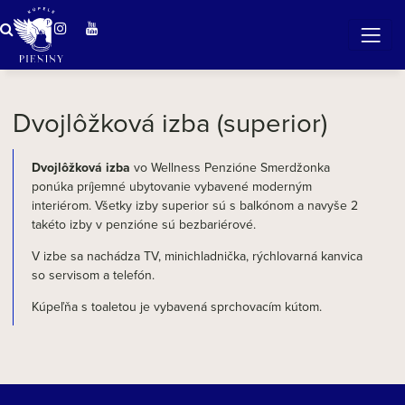
Zázračná voda v Pieninách
Dvojlôžková izba (superior)
Dvojlôžková izba
vo Wellness Penzióne Smerdžonka
ponúka príjemné ubytovanie vybavené moderným
interiérom. Všetky izby superior sú s balkónom a navyše 2
takéto izby v penzióne sú bezbariérové.
V izbe sa nachádza TV, minichladnička, rýchlovarná kanvica
so servisom a telefón.
Kúpeľňa s toaletou je vybavená sprchovacím kútom.