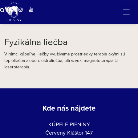
ZÁZRAČNÁ VODA
v očarujúcej prírode Pienin
Fyzikálna liečba
V rámci kúpeľnej liečby využívame prostriedky terapie akými sú
teploliečba alebo elektroliečba, ultrazvuk, magnetoterapia či
laseroterapia.
Kde nás nájdete
KÚPELE PIENINY
Červený Kláštor 147