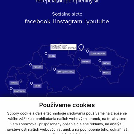
recepcia@kupelepieniny.sk
Sociálne siete
facebook
instagram
youtube
Používame cookies
Kúpele Pieniny – miesto, kde sa príroda stretáva s liečivou silou
Súbory cookie a ďalšie technológie sledovania používame na zlepšenie
vody a oddychom pre telo aj dušu.
vášho zážitku z prehliadania našich webových stránok, na to, aby sme
vám zobrazovali prispôsobený obsah a cielené reklamy, na analýzu
návštevnosti našich webových stránok a na pochopenie toho, odkiaľ naši
GDPR
COOKIES
PARTNERI
JEDÁLNY LÍSTOK