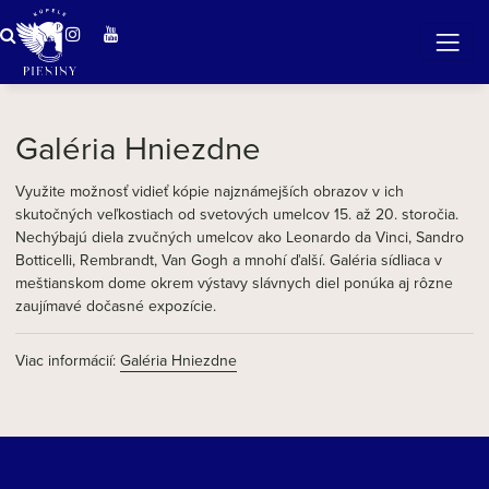
ZÁZRAČNÁ VODA
v očarujúcej prírode Pienin
Galéria Hniezdne
Využite možnosť vidieť kópie najznámejších obrazov v ich
skutočných veľkostiach od svetových umelcov 15. až 20. storočia.
Nechýbajú diela zvučných umelcov ako Leonardo da Vinci, Sandro
Botticelli, Rembrandt, Van Gogh a mnohí ďalší. Galéria sídliaca v
meštianskom dome okrem výstavy slávnych diel ponúka aj rôzne
zaujímavé dočasné expozície.
Viac informácií:
Galéria Hniezdne