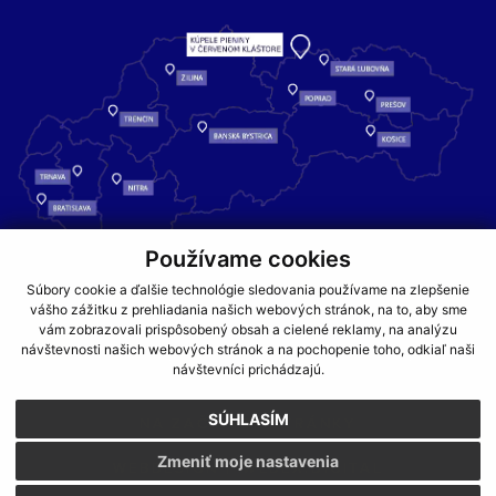
Používame cookies
Kúpele Pieniny – miesto, kde sa príroda stretáva s liečivou silou
Súbory cookie a ďalšie technológie sledovania používame na zlepšenie
vody a oddychom pre telo aj dušu.
vášho zážitku z prehliadania našich webových stránok, na to, aby sme
vám zobrazovali prispôsobený obsah a cielené reklamy, na analýzu
návštevnosti našich webových stránok a na pochopenie toho, odkiaľ naši
GDPR
COOKIES
PARTNERI
JEDÁLNY LÍSTOK
návštevníci prichádzajú.
CENNÍKY
SÚHLASÍM
NA ZAČIATOK STRÁNKY
Zmeniť moje nastavenia
WEBDESIGN
WEBEX.DIGITAL