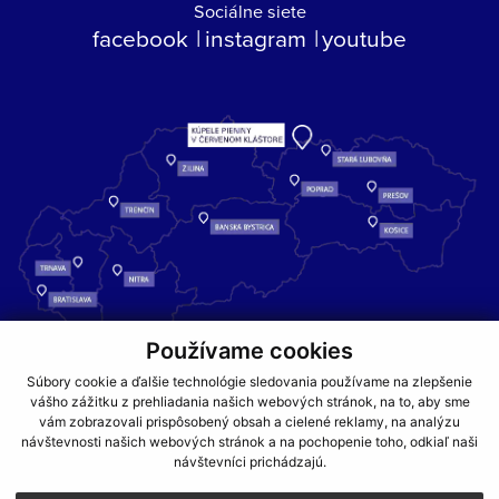
Sociálne siete
facebook
instagram
youtube
Používame cookies
Kúpele Pieniny – miesto, kde sa príroda stretáva s liečivou silou
Súbory cookie a ďalšie technológie sledovania používame na zlepšenie
vody a oddychom pre telo aj dušu.
vášho zážitku z prehliadania našich webových stránok, na to, aby sme
vám zobrazovali prispôsobený obsah a cielené reklamy, na analýzu
návštevnosti našich webových stránok a na pochopenie toho, odkiaľ naši
GDPR
COOKIES
PARTNERI
JEDÁLNY LÍSTOK
návštevníci prichádzajú.
CENNÍKY