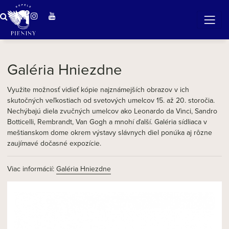
Zázračná voda v Pieninách
Galéria Hniezdne
Využite možnosť vidieť kópie najznámejších obrazov v ich
skutočných veľkostiach od svetových umelcov 15. až 20. storočia.
Nechýbajú diela zvučných umelcov ako Leonardo da Vinci, Sandro
Botticelli, Rembrandt, Van Gogh a mnohí ďalší. Galéria sídliaca v
meštianskom dome okrem výstavy slávnych diel ponúka aj rôzne
zaujímavé dočasné expozície.
Viac informácií:
Galéria Hniezdne