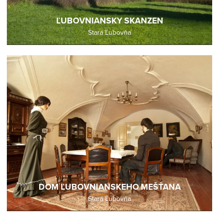
ĽUBOVNIANSKY SKANZEN
Stará Ľubovňa
DOM ĽUBOVNIANSKEHO MEŠŤANA
Stará Ľubovňa