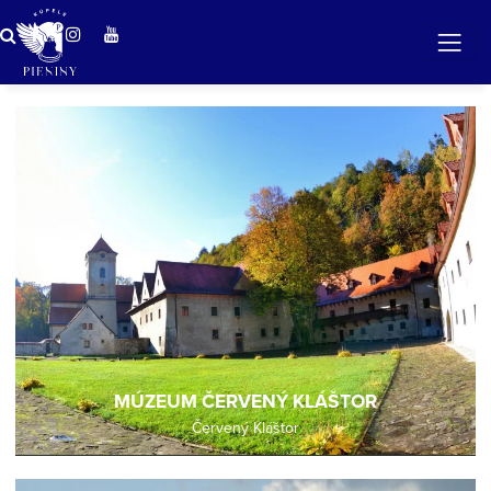
ZÁZRAČNÁ VODA
v očarujúcej prírode Pienin
MÚZEUM ČERVENÝ KLÁŠTOR
Červený Kláštor