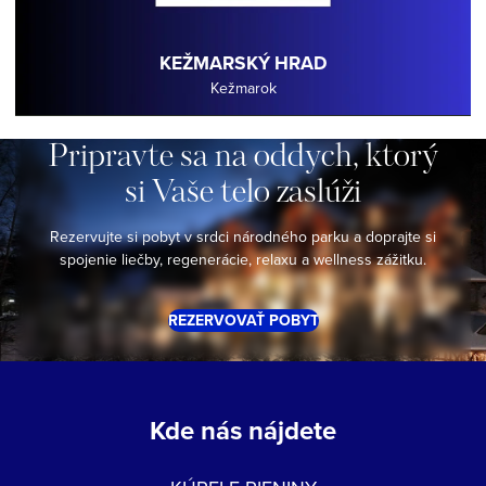
KEŽMARSKÝ HRAD
Kežmarok
Pripravte
sa
na
oddych,
ktorý
si
Vaše
telo
zaslúži
Rezervujte si pobyt v srdci národného parku a doprajte si
spojenie liečby, regenerácie, relaxu a wellness zážitku.
REZERVOVAŤ POBYT
Kde nás nájdete