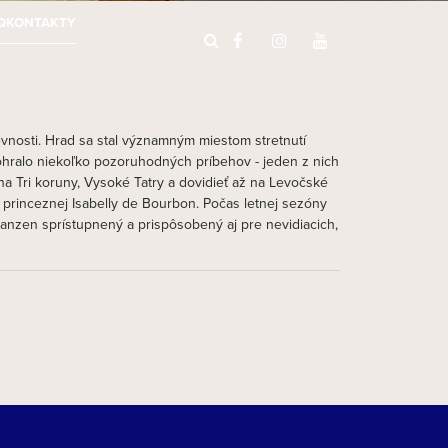
Q
KONTAKTY
evnosti. Hrad sa stal významným miestom stretnutí
ohralo niekoľko pozoruhodných príbehov - jeden z nich
a Tri koruny, Vysoké Tatry a dovidieť až na Levočské
princeznej Isabelly de Bourbon. Počas letnej sezóny
anzen sprístupnený a prispôsobený aj pre nevidiacich,