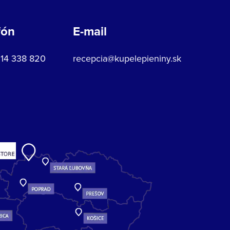
fón
E-mail
914 338 820
recepcia@kupelepieniny.sk