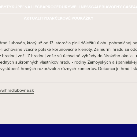
OBYTY
KÚPEĽNÁ LIEČBA
PROCEDÚRY
WELLNESS
GALÉRIA
VOĽNÝ ČAS
FA
AKTUALITY
DARČEKOVÉ POUKÁŽKY
rad Ľubovňa, ktorý už od 13. storočia plnil dôležitú úlohu pohraničnej p
boli uchované vzácne poľské korunovačné klenoty. Za múrmi hradu sa od
hradnej veži. Z hradnej veže sú úchvatné výhľady do širokého okolia - n
ledných súkromných vlastníkov hradu - rodiny Zamoyských a španielskej 
vystúpení, hraných rozprávok a rôznych koncertov. Dokonca je hrad i sk
w.hradlubovna.sk