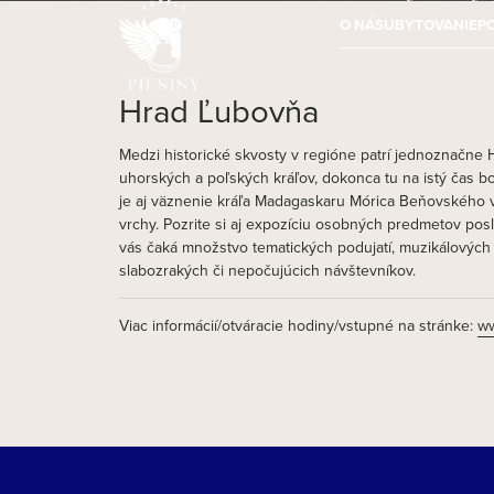
O NÁS
UBYTOVANIE
P
Hrad Ľubovňa
Medzi historické skvosty v regióne patrí jednoznačne H
uhorských a poľských kráľov, dokonca tu na istý čas 
je aj väznenie kráľa Madagaskaru Mórica Beňovského v 
vrchy. Pozrite si aj expozíciu osobných predmetov pos
vás čaká množstvo tematických podujatí, muzikálových 
slabozrakých či nepočujúcich návštevníkov.
Viac informácií/otváracie hodiny/vstupné na stránke:
ww