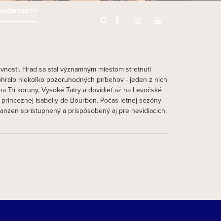
Q
KONTAKTY
evnosti. Hrad sa stal významným miestom stretnutí
ohralo niekoľko pozoruhodných príbehov - jeden z nich
a Tri koruny, Vysoké Tatry a dovidieť až na Levočské
princeznej Isabelly de Bourbon. Počas letnej sezóny
anzen sprístupnený a prispôsobený aj pre nevidiacich,