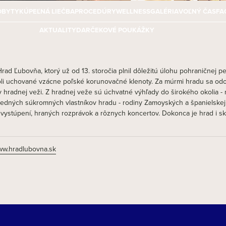
OBYTY
KÚPEĽNÁ LIEČBA
PROCEDÚRY
WELLNESS
GALÉRIA
VOĽNÝ ČAS
FA
AKTUALITY
DARČEKOVÉ POUKÁŽKY
rad Ľubovňa, ktorý už od 13. storočia plnil dôležitú úlohu pohraničnej p
boli uchované vzácne poľské korunovačné klenoty. Za múrmi hradu sa od
hradnej veži. Z hradnej veže sú úchvatné výhľady do širokého okolia - n
ledných súkromných vlastníkov hradu - rodiny Zamoyských a španielskej 
vystúpení, hraných rozprávok a rôznych koncertov. Dokonca je hrad i sk
w.hradlubovna.sk