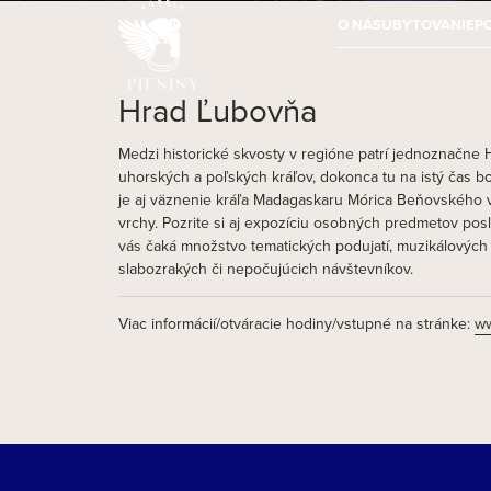
O NÁS
UBYTOVANIE
P
Hrad Ľubovňa
Medzi historické skvosty v regióne patrí jednoznačne H
uhorských a poľských kráľov, dokonca tu na istý čas 
je aj väznenie kráľa Madagaskaru Mórica Beňovského v 
vrchy. Pozrite si aj expozíciu osobných predmetov pos
vás čaká množstvo tematických podujatí, muzikálových 
slabozrakých či nepočujúcich návštevníkov.
Viac informácií/otváracie hodiny/vstupné na stránke:
ww