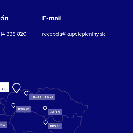
fón
E-mail
914 338 820
recepcia@kupelepieniny.sk