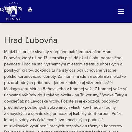
Zázračná voda v Pieninách
Hrad Ľubovňa
Medzi historické skvosty v regióne patrí jednoznačne Hrad
Ľubovňa, ktorý už od 13. storočia plnil dôležitú úlohu pohraničnej
pevnosti. Hrad sa stal významným miestom stretnutí uhorských a
poľských kráľov, dokonca tu na istý čas boli uchované vzácne
poľské korunovačné klenoty. Za múrmi hradu sa odohralo niekoľko
pozoruhodných príbehov - jeden z nich je aj väznenie kráľa
Madagaskaru Mórica Beňovského v hradnej veži. Z hradnej veže sú
úchvatné výhľady do širokého okolia - na Tri koruny, Vysoké Tatry a
dovidieť až na Levočské vrchy. Pozrite si aj expozíciu osobných
predmetov posledných súkromných vlastníkov hradu - rodiny
Zamoyských a španielskej princeznej Isabelly de Bourbon. Počas
letnej sezóny vás čaká množstvo tematických podujatí,
muzikálových vystúpení, hraných rozprávok a rôznych koncertov.