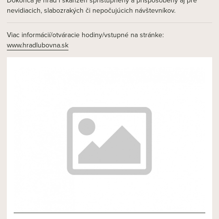
Dokonca je hrad i skanzen sprístupnený a prispôsobený aj pre
nevidiacich, slabozrakých či nepočujúcich návštevníkov.
Viac informácií/otváracie hodiny/vstupné na stránke:
www.hradlubovna.sk
NOVÝ ČLÁNOK 3