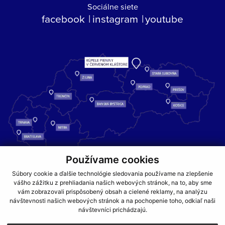
Sociálne siete
facebook
instagram
youtube
Používame cookies
Kúpele Pieniny – miesto, kde sa príroda stretáva s liečivou silou
Súbory cookie a ďalšie technológie sledovania používame na zlepšenie
vody a oddychom pre telo aj dušu.
vášho zážitku z prehliadania našich webových stránok, na to, aby sme
vám zobrazovali prispôsobený obsah a cielené reklamy, na analýzu
návštevnosti našich webových stránok a na pochopenie toho, odkiaľ naši
GDPR
COOKIES
PARTNERI
JEDÁLNY LÍSTOK
návštevníci prichádzajú.
CENNÍKY