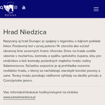
ZÁZRAČNÁ VODA
v očarujúcej prírode Pienin
Hrad Niedzica
Nazývaný aj hrad Dunajec je spájaný s legendou o bájnom poklade
Inkov. Postavený bol v prvej polovici 14. storočia ako súčasť
obrannej línie severných hraníc Uhorska. Dnes na hrade uvidíte
väzenie s mučiarňou, komnatu a spálňu spišského župana, izbu pre
strážnikov a tiež komnaty posledných majiteľov hradu rodiny
Salamonovcov. Súčasťou expozície je aj prehliadka vozovne
neďaleko hradu, v ktorej sa nachádzajú starobylé konské povozy a
sane. Terasy hradu ponúkajú nádherné výhľady na okolitú prírodu a
Czorztyńskie jazero.
Viac informácií/otváracie hodiny/vstupné na stránke:
www.zamekniedzica.pl