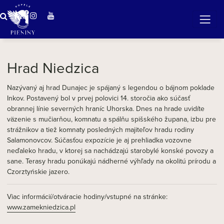
ZÁZRAČNÁ VODA
v očarujúcej prírode Pienin
Hrad Niedzica
Nazývaný aj hrad Dunajec je spájaný s legendou o bájnom poklade
Inkov. Postavený bol v prvej polovici 14. storočia ako súčasť
obrannej línie severných hraníc Uhorska. Dnes na hrade uvidíte
väzenie s mučiarňou, komnatu a spálňu spišského župana, izbu pre
strážnikov a tiež komnaty posledných majiteľov hradu rodiny
Salamonovcov. Súčasťou expozície je aj prehliadka vozovne
neďaleko hradu, v ktorej sa nachádzajú starobylé konské povozy a
sane. Terasy hradu ponúkajú nádherné výhľady na okolitú prírodu a
Czorztyńskie jazero.
Viac informácií/otváracie hodiny/vstupné na stránke:
www.zamekniedzica.pl