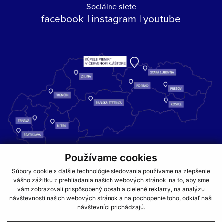
Sociálne siete
facebook
instagram
youtube
Používame cookies
Kúpele Pieniny – miesto, kde sa príroda stretáva s liečivou silou
Súbory cookie a ďalšie technológie sledovania používame na zlepšenie
vody a oddychom pre telo aj dušu.
vášho zážitku z prehliadania našich webových stránok, na to, aby sme
vám zobrazovali prispôsobený obsah a cielené reklamy, na analýzu
návštevnosti našich webových stránok a na pochopenie toho, odkiaľ naši
GDPR
COOKIES
PARTNERI
JEDÁLNY LÍSTOK
návštevníci prichádzajú.
CENNÍKY