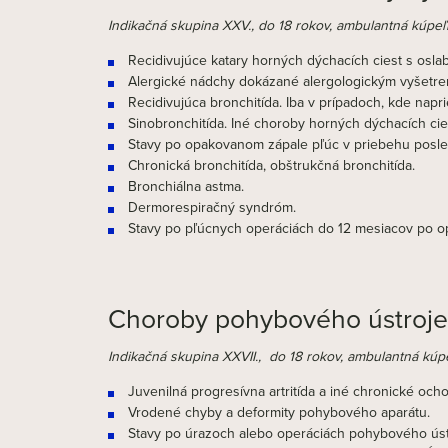
Indikačná skupina XXV., do 18 rokov, ambulantná kúpeľn
Recidivujúce katary horných dýchacích ciest s osl
Alergické nádchy dokázané alergologickým vyšetre
Recidivujúca bronchitída. Iba v prípadoch, kde nap
Sinobronchitída. Iné choroby horných dýchacích cie
Stavy po opakovanom zápale pľúc v priebehu posl
Chronická bronchitída, obštrukčná bronchitída.
Bronchiálna astma.
Dermorespiračný syndróm.
Stavy po pľúcnych operáciách do 12 mesiacov po op
Choroby pohybového ústroje
Indikačná skupina XXVII., do 18 rokov, ambulantná kúpe
Juvenilná progresívna artritída a iné chronické och
Vrodené chyby a deformity pohybového aparátu.
Stavy po úrazoch alebo operáciách pohybového ústro