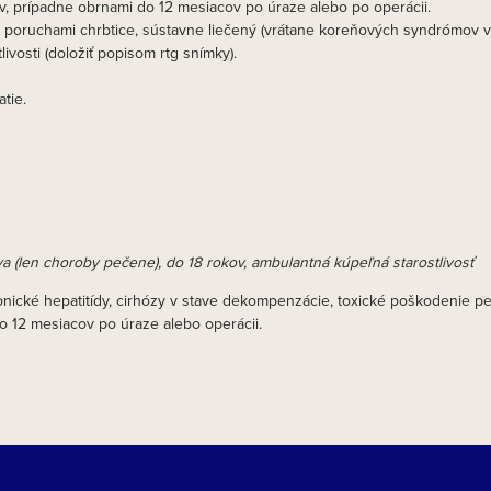
v, prípadne obrnami do 12 mesiacov po úraze alebo po operácii.
poruchami chrbtice, sústavne liečený (vrátane koreňových syndrómov 
livosti (doložiť popisom rtg snímky).
tie.
va (len choroby pečene), do 18 rokov, ambulantná kúpeľná starostlivosť
ronické hepatitídy, cirhózy v stave dekompenzácie, toxické poškodenie
 12 mesiacov po úraze alebo operácii.