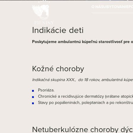
O NÁS
UBYTOVANIE
P
Indikácie deti
Poskytujeme ambulantnú kúpeľnú starostlivosť pre os
Kožné choroby
Indikačná skupina XXX., do 18 rokov, ambulantná kúpeľ
Psoriáza.
Chronické a recidivujúce dermatózy (vrátane atopicke
Stavy po popáleninách, poleptaniach a po rekonštr
Netuberkulózne choroby dých