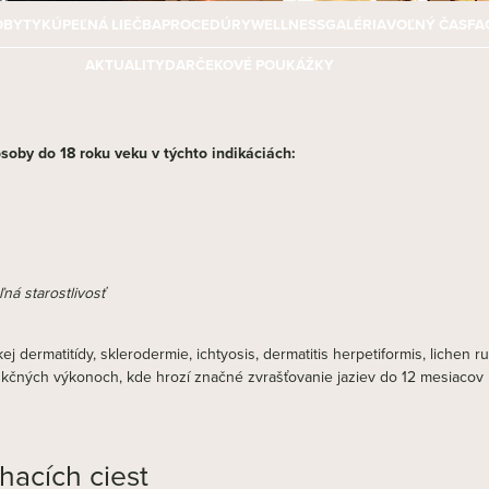
OBYTY
KÚPEĽNÁ LIEČBA
PROCEDÚRY
WELLNESS
GALÉRIA
VOĽNÝ ČAS
FA
AKTUALITY
DARČEKOVÉ POUKÁŽKY
oby do 18 roku veku v týchto indikáciách:
ná starostlivosť
j dermatitídy, sklerodermie, ichtyosis, dermatitis herpetiformis, lichen r
ukčných výkonoch, kde hrozí značné zvrašťovanie jaziev do 12 mesiacov 
acích ciest