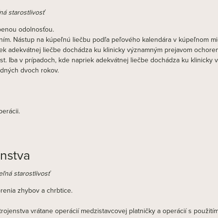
á starostlivosť
abenou odolnosťou.
ním. Nástup na kúpeľnú liečbu podľa peľového kalendára v kúpeľnom mi
riek adekvátnej liečbe dochádza ku klinicky významným prejavom ochoren
st. Iba v prípadoch, kde napriek adekvátnej liečbe dochádza ku klinick
edných dvoch rokov.
erácii.
nstva
ľná starostlivosť
orenia zhybov a chrbtice.
jenstva vrátane operácií medzistavcovej platničky a operácií s použití