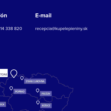
fón
E-mail
914 338 820
recepcia@kupelepieniny.sk