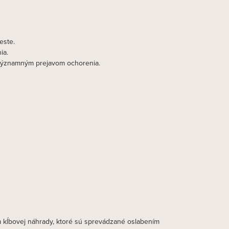
este.
ia.
y významným prejavom ochorenia.
m kĺbovej náhrady, ktoré sú sprevádzané oslabením