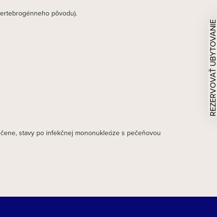
vertebrogénneho pôvodu).
REZERVOVAŤ UBYTOVAN
 pečene, stavy po infekčnej mononukleóze s pečeňovou