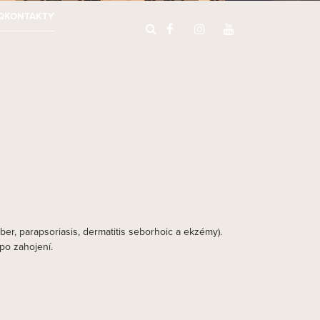
Q
KONTAKTY
uber, parapsoriasis, dermatitis seborhoic a ekzémy).
po zahojení.