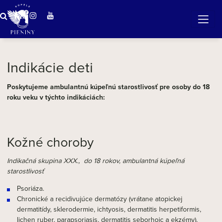
ZÁZRAČNÁ VODA
v očarujúcej prírode Pienin
Indikácie deti
Poskytujeme ambulantnú kúpeľnú starostlivosť pre osoby do 18
roku veku v týchto indikáciách:
Kožné choroby
Indikačná skupina XXX., do 18 rokov, ambulantná kúpeľná
starostlivosť
Psoriáza.
Chronické a recidivujúce dermatózy (vrátane atopickej
dermatitídy, sklerodermie, ichtyosis, dermatitis herpetiformis,
lichen ruber, parapsoriasis, dermatitis seborhoic a ekzémy).