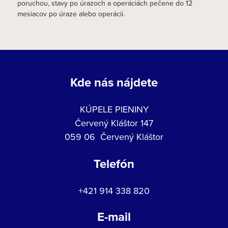
poruchou, stavy po úrazoch a operáciách pečene do 12
mesiacov po úraze alebo operácii.
Kde nás nájdete
KÚPELE PIENINY
Červený Kláštor 147
059 06 Červený Kláštor
Telefón
+421 914 338 820
E-mail