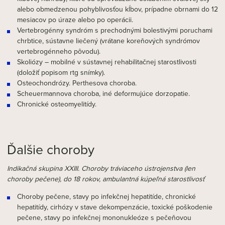
alebo obmedzenou pohyblivosťou kĺbov, prípadne obrnami do 12
mesiacov po úraze alebo po operácii.
Vertebrogénny syndróm s prechodnými bolestivými poruchami
chrbtice, sústavne liečený (vrátane koreňových syndrómov
vertebrogénneho pôvodu).
Skoliózy – mobilné v sústavnej rehabilitačnej starostlivosti
(doložiť popisom rtg snímky).
Osteochondrózy. Perthesova choroba.
Scheuermannova choroba, iné deformujúce dorzopatie.
Chronické osteomyelitídy.
Ďalšie choroby
Indikačná skupina XXIII. Choroby tráviaceho ústrojenstva (len
choroby pečene), do 18 rokov, ambulantná kúpeľná starostlivosť
Choroby pečene, stavy po infekčnej hepatitíde, chronické
hepatitídy, cirhózy v stave dekompenzácie, toxické poškodenie
pečene, stavy po infekčnej mononukleóze s pečeňovou