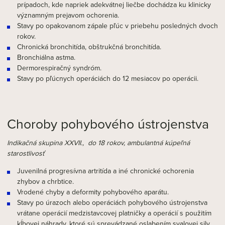
prípadoch, kde napriek adekvátnej liečbe dochádza ku klinicky
významným prejavom ochorenia.
Stavy po opakovanom zápale pľúc v priebehu posledných dvoch
rokov.
Chronická bronchitída, obštrukčná bronchitída.
Bronchiálna astma.
Dermorespiračný syndróm.
Stavy po pľúcnych operáciách do 12 mesiacov po operácii.
Choroby pohybového ústrojenstva
Indikačná skupina XXVII., do 18 rokov, ambulantná kúpeľná
starostlivosť
Juvenilná progresívna artritída a iné chronické ochorenia
zhybov a chrbtice.
Vrodené chyby a deformity pohybového aparátu.
Stavy po úrazoch alebo operáciách pohybového ústrojenstva
vrátane operácií medzistavcovej platničky a operácií s použitím
kĺbovej náhrady, ktoré sú sprevádzané oslabením svalovej sily