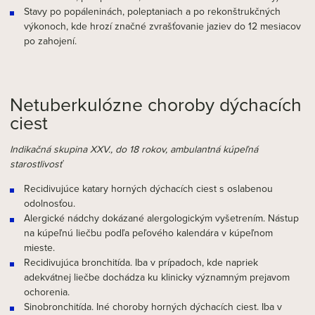
Stavy po popáleninách, poleptaniach a po rekonštrukčných
výkonoch, kde hrozí značné zvrašťovanie jaziev do 12 mesiacov
po zahojení.
Netuberkulózne choroby dýchacích
ciest
Indikačná skupina XXV., do 18 rokov, ambulantná kúpeľná
starostlivosť
Recidivujúce katary horných dýchacích ciest s oslabenou
odolnosťou.
Alergické nádchy dokázané alergologickým vyšetrením. Nástup
na kúpeľnú liečbu podľa peľového kalendára v kúpeľnom
mieste.
Recidivujúca bronchitída. Iba v prípadoch, kde napriek
adekvátnej liečbe dochádza ku klinicky významným prejavom
ochorenia.
Sinobronchitída. Iné choroby horných dýchacích ciest. Iba v