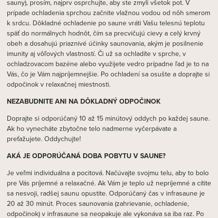
sauny), prosím, najprv osprchujte, aby ste zmyli všetok pot. V
prípade ochladenia sprchou začnite vlažnou vodou od nôh smerom
k srdcu. Dôkladné ochladenie po saune vráti Vašu telesnú teplotu
späť do normálnych hodnôt, čím sa precvičujú cievy a celý krvný
obeh a dosahujú priaznivé účinky saunovania, akým je posilnenie
imunity aj vôľových vlastností. Či už sa ochladíte v sprche, v
ochladzovacom bazéne alebo využijete vedro prípadne ľad je to na
Vás, čo je Vám najpríjemnejšie. Po ochladení sa osušte a doprajte si
odpočinok v relaxačnej miestnosti.
NEZABUDNITE ANI NA DÔKLADNÝ ODPOČINOK
Doprajte si odporúčaný 10 až 15 minútový oddych po každej saune.
Ak ho vynecháte zbytočne telo nadmerne vyčerpávate a
preťažujete. Oddychujte!
AKÁ JE ODPORÚČANÁ DOBA POBYTU V SAUNE?
Je veľmi individuálna a pocitová. Načúvajte svojmu telu, aby to bolo
pre Vás príjemné a relaxačné. Ak Vám je teplo už nepríjemné a cítite
sa nesvoji, radšej saunu opustite. Odporúčaný čas v infrasaune je
20 až 30 minút. Proces saunovania (zahrievanie, ochladenie,
odpočinok) v infrasaune sa neopakuje ale vykonáva sa iba raz. Po