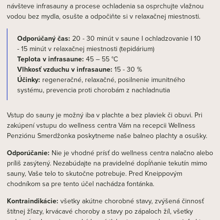
návšteve infrasauny a procese ochladenia sa osprchujte vlažnou
vodou bez mydla, osušte a odpočiňte si v relaxačnej miestnosti.
Odporúčaný čas:
20 - 30 minút v saune I ochladzovanie I 10
- 15 minút v relaxačnej miestnosti (tepidárium)
Teplota v infrasaune:
45 – 55 °C
Vlhkosť vzduchu v infrasaune:
15 - 30 %
Účinky:
regeneračné, relaxačné, posilnenie imunitného
systému, prevencia proti chorobám z nachladnutia
Vstup do sauny je možný iba v plachte a bez plaviek či obuvi. Pri
zakúpení vstupu do wellness centra Vám na recepcii Wellness
Penziónu Smerdžonka poskytneme naše balneo plachty a osušky.
Odporúčanie:
Nie je vhodné prísť do wellness centra nalačno alebo
príliš zasýtený. Nezabúdajte na pravidelné dopĺňanie tekutín mimo
sauny, Vaše telo to skutočne potrebuje. Pred Kneippovým
chodníkom sa pre tento účel nachádza fontánka.
Kontraindikácie:
všetky akútne chorobné stavy, zvýšená činnosť
štítnej žľazy, krvácavé choroby a stavy po zápaloch žíl, všetky