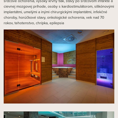
srdcové ochorenia, vysoký krvný tlak, stavy po srdcovom infarkte a
cievnej mozgovej príhode, osoby s kardiostimulátorom, silikónovými
implantátmi, umelými a inými chirurgickými implantátmi, infekčné
choroby, horúčkové stavy, onkologické ochorenia, vek nad 70
rokov, tehotenstvo, chrípka, epilepsia