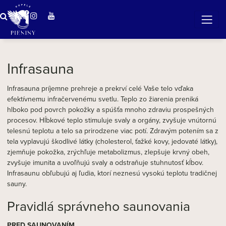
ideálna pre všetkých, ktorí
neznesú vysokú teplotu
Infrasauna
Infrasauna príjemne prehreje a prekrví celé Vaše telo vďaka
efektívnemu infračervenému svetlu. Teplo zo žiarenia preniká
hlboko pod povrch pokožky a spúšťa mnoho zdraviu prospešných
procesov. Hĺbkové teplo stimuluje svaly a orgány, zvyšuje vnútornú
telesnú teplotu a telo sa prirodzene viac potí. Zdravým potením sa z
tela vyplavujú škodlivé látky (cholesterol, ťažké kovy, jedovaté látky),
zjemňuje pokožka, zrýchľuje metabolizmus, zlepšuje krvný obeh,
zvyšuje imunita a uvoľňujú svaly a odstraňuje stuhnutosť kĺbov.
Infrasaunu obľubujú aj ľudia, ktorí neznesú vysokú teplotu tradičnej
sauny.
Pravidlá správneho saunovania
PRED SAUNOVANÍM