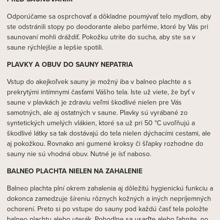
Odporúčame sa osprchovať a dôkladne poumývať telo mydlom, aby
ste odstránili stopy po deodorante alebo parféme, ktoré by Vás pri
saunovaní mohli dráždiť. Pokožku utrite do sucha, aby ste sa v
saune rýchlejšie a lepšie spotili.
PLAVKY A OBUV DO SAUNY NEPATRIA
Vstup do akejkoľvek sauny je možný iba v balneo plachte a s
prekrytými intímnymi časťami Vášho tela. Iste už viete, že byť v
saune v plavkách je zdraviu veľmi škodlivé nielen pre Vás
samotných, ale aj ostatných v saune. Plavky sú vyrábané zo
syntetických umelých vlákien, ktoré sa už pri 50 °C uvoľňujú a
škodlivé látky sa tak dostávajú do tela nielen dýchacími cestami, ale
aj pokožkou. Rovnako ani gumené kroksy či šľapky rozhodne do
sauny nie sú vhodná obuv. Nutné je ísť naboso.
BALNEO PLACHTA NIELEN NA ZAHALENIE
Balneo plachta plní okrem zahalenia aj dôležitú hygienickú funkciu a
dokonca zamedzuje šíreniu rôznych kožných a iných nepríjemných
ochorení. Preto si po vstupe do sauny pod každú časť tela položte
balneo plachtu alebo uterák. Pohodlne sa usaďte alebo ľahnite, no