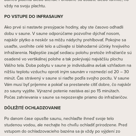
vždy na svoju plachtu.
PO VSTUPE DO INFRASAUNY
Ako prvé si nastavte presýpacie hodiny, aby ste časovo odhadli
dobu v saune. V saune odporúčame pozvoľne dýchať nosom,
najskôr plytko a neskôr sa môžu nádychy prehlbovať. Pokojne sa
usaďte, uvoľnite celé telo a užívajte si blahodarné účinky hrejivého
infražiarenia. Najlepšie zaujať sediacu polohu pretože infražiariče sú
osadené vo vertikálnej polohe a tak pokrývajú najväčšiu plochu
Vášho tela. Doba pobytu v saune je individuálna avšak vzhľadom na
nižšiu teplotu vzduchu oproti iným saunám v rozmedzí od 20 – 30
minút. Čas strávený v saune si riaďte podľa svojho pocitu. V saune
Vám musí byť príjemne a pokiaľ sa prestanete cítiť dobre, čo najskôr
zo sauny vyjdite. Výrazné potenie nastáva asi po 15 minútach.
Počas zahrievania v saune sa nepozerajte priamo do infražiaričov.
DÔLEŽITÉ OCHLADZOVANIE
Po danom čase opusťte saunu, nechlaďte ihneď svoje telo
studenou vodou, ale nechajte ho chvíľu ochladiť prirodzene. Pred
vstupom do ochladzovacieho bazéna sa (a vždy po výjdení zo