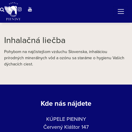
ZÁZRAČNÁ VODA
v očarujúcej prírode Pienin
Inhalačná liečba
Pohybom na najčistejšom vzduchu Slovenska, inhaláciou
prírodných minerálnych vôd a ozónu sa staráme o hygienu Vašich
dýchacích ciest.
Kde nás nájdete
KÚPELE PIENINY
Červený Kláštor 147