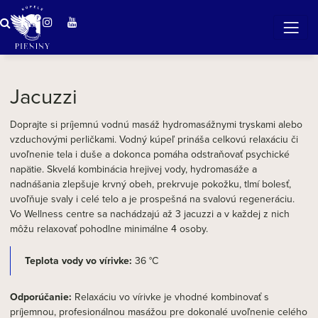
tisíc a jedna bublinka
Jacuzzi
Doprajte si príjemnú vodnú masáž hydromasážnymi tryskami alebo
vzduchovými perličkami. Vodný kúpeľ prináša celkovú relaxáciu či
uvoľnenie tela i duše a dokonca pomáha odstraňovať psychické
napätie. Skvelá kombinácia hrejivej vody, hydromasáže a
nadnášania zlepšuje krvný obeh, prekrvuje pokožku, tlmí bolesť,
uvoľňuje svaly i celé telo a je prospešná na svalovú regeneráciu.
Vo Wellness centre sa nachádzajú až 3 jacuzzi a v každej z nich
môžu relaxovať pohodlne minimálne 4 osoby.
Teplota vody vo vírivke:
36 °C
Odporúčanie:
Relaxáciu vo vírivke je vhodné kombinovať s
príjemnou, profesionálnou masážou pre dokonalé uvoľnenie celého