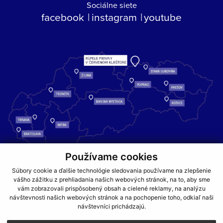
Sociálne siete
facebook
instagram
youtube
Používame cookies
Kúpele Pieniny – miesto, kde sa príroda stretáva s liečivou silou
Súbory cookie a ďalšie technológie sledovania používame na zlepšenie
vody a oddychom pre telo aj dušu.
vášho zážitku z prehliadania našich webových stránok, na to, aby sme
vám zobrazovali prispôsobený obsah a cielené reklamy, na analýzu
návštevnosti našich webových stránok a na pochopenie toho, odkiaľ naši
GDPR
COOKIES
PARTNERI
JEDÁLNY LÍSTOK
návštevníci prichádzajú.
CENNÍKY