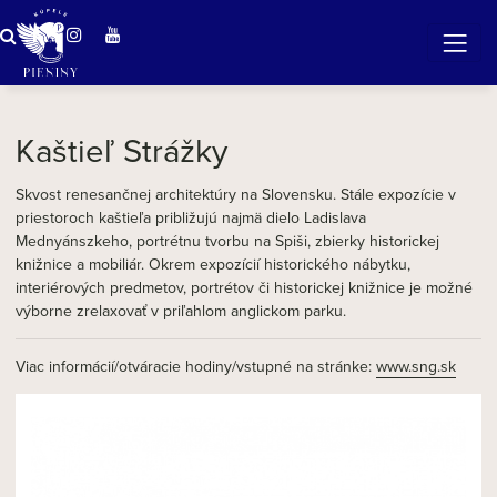
Zázračná voda v Pieninách
Kaštieľ Strážky
Skvost renesančnej architektúry na Slovensku. Stále expozície v
priestoroch kaštieľa približujú najmä dielo Ladislava
Mednyánszkeho, portrétnu tvorbu na Spiši, zbierky historickej
knižnice a mobiliár. Okrem expozícií historického nábytku,
interiérových predmetov, portrétov či historickej knižnice je možné
výborne zrelaxovať v priľahlom anglickom parku.
Viac informácií/otváracie hodiny/vstupné na stránke:
www.sng.sk