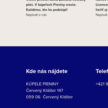
pôst. V kúpeľoch Pieniny vravia:
Licenco
Každému, kto ho podstúpi!
liečiť a
Napísali o nás
Napísali
Kde nás nájdete
Tele
KÚPELE PIENINY
+421 
Červený Kláštor 147
059 06 Červený Kláštor