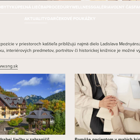
OBYTY
KÚPEĽNÁ LIEČBA
PROCEDÚRY
WELLNESS
GALÉRIA
VOĽNÝ ČAS
FA
AKTUALITY
DARČEKOVÉ POUKÁŽKY
ozície v priestoroch kaštieľa približujú najmä dielo Ladislava Mednyánsz
ku, interiérových predmetov, portrétov či historickej knižnice je možné 
w.sng.sk
rahej liečby v zahraničí!
Pomôže pacientom v malých kú