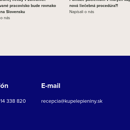
vané pracovisko bude rovnako
nová liečebná procedúra?!
j na Slovensku
Napísali o nás
 o nás
fón
E-mail
914 338 820
recepcia@kupelepieniny.sk