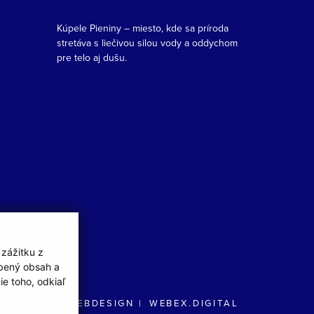
Kúpele Pieniny – miesto, kde sa príroda
stretáva s liečivou silou vody a oddychom
pre telo aj dušu.
 zážitku z
obený obsah a
e toho, odkiaľ
WEBDESIGN
WEBEX.DIGITAL