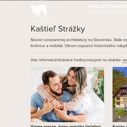
O NÁS
UBYTOVANIE
P
Kaštieľ Strážky
Skvost renesančnej architektúry na Slovensku. Stále exp
knižnice a mobiliár. Okrem expozícií historického nábyt
Viac informácií/otváracie hodiny/vstupné na stránke:
ww
Vieme presne, komu pomáha liečebný
Koniec d