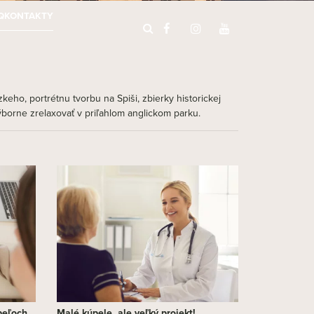
Q
KONTAKTY
keho, portrétnu tvorbu na Spiši, zbierky historickej
výborne zrelaxovať v priľahlom anglickom parku.
peľoch
Malé kúpele, ale veľký projekt!