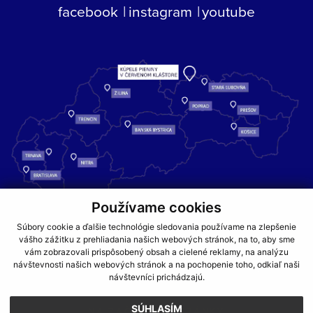
facebook
instagram
youtube
Používame cookies
Kúpele Pieniny – miesto, kde sa príroda stretáva s liečivou silou
Súbory cookie a ďalšie technológie sledovania používame na zlepšenie
vody a oddychom pre telo aj dušu.
vášho zážitku z prehliadania našich webových stránok, na to, aby sme
vám zobrazovali prispôsobený obsah a cielené reklamy, na analýzu
návštevnosti našich webových stránok a na pochopenie toho, odkiaľ naši
GDPR
COOKIES
PARTNERI
JEDÁLNY LÍSTOK
návštevníci prichádzajú.
CENNÍKY
SÚHLASÍM
NA ZAČIATOK STRÁNKY