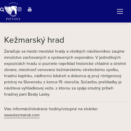
ZÁZRAČNÁ VODA
v očarujúcej prírode Pienin
Kežmarský hrad
Zaraďuje sa medzi mestské hrady a všetkých návštevníkov zaujme
množstvo zachovaných a vystavených exponátov. V jednotlivých
expozíciách hradu si pozriete napríklad historické chladné a strelné
zbrane, miestnosť venovanú kežmarskému streleckému spolku,
hradnú kaplnku, nádhernú lekáreň a dokonca aj prvý röntgenový
prístroj na Slovensku z konca 19. storočia. Súčasťou prehliadky je
návšteva vyhliadkovej veže, s ktorou sa spája smutný príbeh
hradnej pani Beaty Lasky.
Viac informácií/otváracie hodiny/vstupné na stránke:
www.kezmarok.com