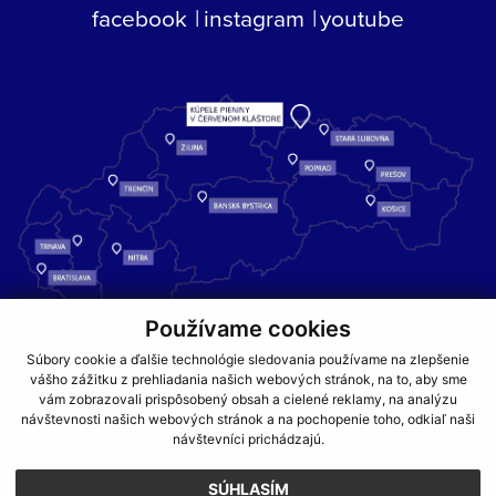
facebook
instagram
youtube
Používame cookies
Kúpele Pieniny – miesto, kde sa príroda stretáva s liečivou silou
Súbory cookie a ďalšie technológie sledovania používame na zlepšenie
vody a oddychom pre telo aj dušu.
vášho zážitku z prehliadania našich webových stránok, na to, aby sme
vám zobrazovali prispôsobený obsah a cielené reklamy, na analýzu
návštevnosti našich webových stránok a na pochopenie toho, odkiaľ naši
GDPR
COOKIES
PARTNERI
JEDÁLNY LÍSTOK
návštevníci prichádzajú.
CENNÍKY
SÚHLASÍM
NA ZAČIATOK STRÁNKY