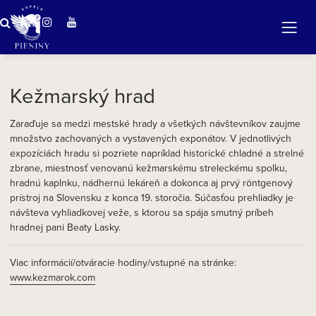
ZÁZRAČNÁ VODA
v očarujúcej prírode Pienin
Kežmarský hrad
Zaraďuje sa medzi mestské hrady a všetkých návštevníkov zaujme
množstvo zachovaných a vystavených exponátov. V jednotlivých
expozíciách hradu si pozriete napríklad historické chladné a strelné
zbrane, miestnosť venovanú kežmarskému streleckému spolku,
hradnú kaplnku, nádhernú lekáreň a dokonca aj prvý röntgenový
prístroj na Slovensku z konca 19. storočia. Súčasťou prehliadky je
návšteva vyhliadkovej veže, s ktorou sa spája smutný príbeh
hradnej pani Beaty Lasky.
Viac informácií/otváracie hodiny/vstupné na stránke:
www.kezmarok.com