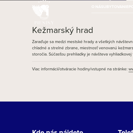
O NÁS
UBYTOVANIE
P
Kežmarský hrad
Zaraďuje sa medzi mestské hrady a všetkých návštevní
chladné a strelné zbrane, miestnosť venovanú kežmars
storočia. Súčasťou prehliadky je návšteva vyhliadkovej
Viac informácií/otváracie hodiny/vstupné na stránke:
ww
Kde nás nájdete
Tele