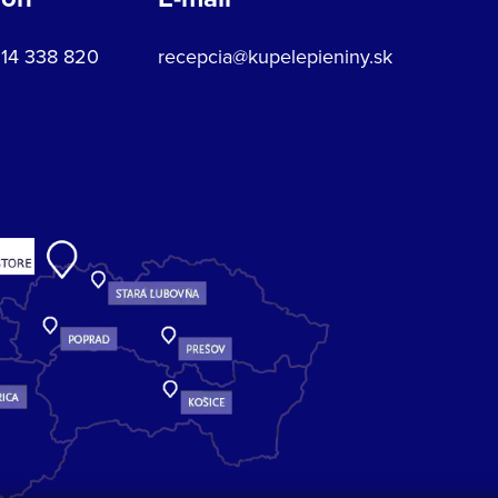
914 338 820
recepcia@kupelepieniny.sk