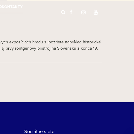
Q
KONTAKTY
ch expozíciách hradu si pozriete napríklad historické
j prvý röntgenový prístroj na Slovensku z konca 19.
Sociálne siete