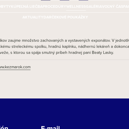
OBYTY
KÚPEĽNÁ LIEČBA
PROCEDÚRY
WELLNESS
GALÉRIA
VOĽNÝ ČAS
FA
AKTUALITY
DARČEKOVÉ POUKÁŽKY
kov zaujme množstvo zachovaných a vystavených exponátov. V jednotlivý
kému streleckému spolku, hradnú kaplnku, nádhernú lekáreň a dokonca a
 veže, s ktorou sa spája smutný príbeh hradnej pani Beaty Lasky.
w.kezmarok.com
fón
E-mail