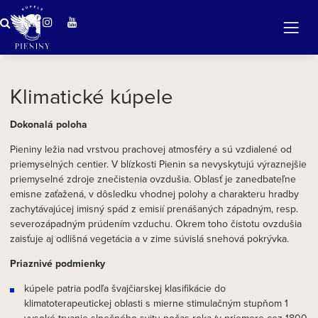
ZÁZRAČNÁ VODA
v očarujúcej prírode Pienin
Klimatické kúpele
Dokonalá poloha
Pieniny ležia nad vrstvou prachovej atmosféry a sú vzdialené od
priemyselných centier. V blízkosti Pienin sa nevyskytujú výraznejšie
priemyselné zdroje znečistenia ovzdušia. Oblasť je zanedbateľne
emisne zaťažená, v dôsledku vhodnej polohy a charakteru hradby
zachytávajúcej imisný spád z emisií prenášaných západným, resp.
severozápadným prúdením vzduchu. Okrem toho čistotu ovzdušia
zaisťuje aj odlišná vegetácia a v zime súvislá snehová pokrývka.
Priaznivé podmienky
kúpele patria podľa švajčiarskej klasifikácie do
klimatoterapeutickej oblasti s mierne stimulačným stupňom 1