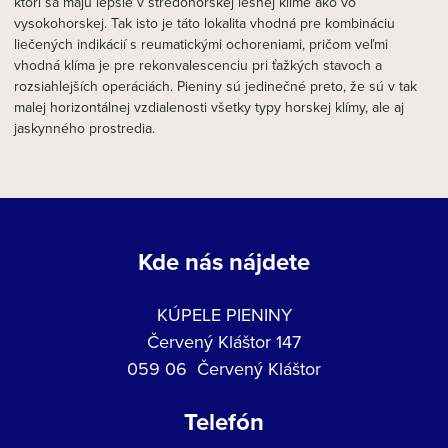
ktorí sa majú lepšie v stredohorskej lesnej klíme ako vo
vysokohorskej. Tak isto je táto lokalita vhodná pre kombináciu
liečených indikácií s reumatickými ochoreniami, pričom veľmi
vhodná klíma je pre rekonvalescenciu pri ťažkých stavoch a
rozsiahlejších operáciách. Pieniny sú jedinečné preto, že sú v tak
malej horizontálnej vzdialenosti všetky typy horskej klímy, ale aj
jaskynného prostredia.
Kde nás nájdete
KÚPELE PIENINY
Červený Kláštor 147
059 06 Červený Kláštor
Telefón