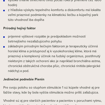
vysoké trvanie slnečného svitu počas roka (v priemere cez 1800
hodín)
z hľadiska výskytu tepelného komfortu a diskomfortu má lokalita
veľmi priaznivé podmienky na klimatickú liečbu a kúpeľný park
túto vhodnosť iba dopĺňa
Prírodný hojivý faktor
prijemné výškové rozpätie je predpokladom možností
šetrnejšieho nezaťažujúceho pohybu
základným prírodným liečivým faktorom je terapeuticky účinná
horská klíma a prístupnosť aj k vysokohorskej klíme, ktorá má
priaznivý a komplexný účinok na ľudský organizmus, postihnutý
niektorým z takých ochorení ako je napríklad bronchiálna astma,
chronická obštrukčná choroba pľúc, chronická rinitída (alergické
nádchy) a pod.
Jedinečné podnebie Pienin
Pre svoju polohu so stupňom stimulácie 1 sú kúpele vhodné aj pre
ťažšie stavy, kde by bola vyššia stimulácia možno príliš zaťažujúca.
Vhodné sú aj pre starších pacientov a pacientov s poruchami rytmu,